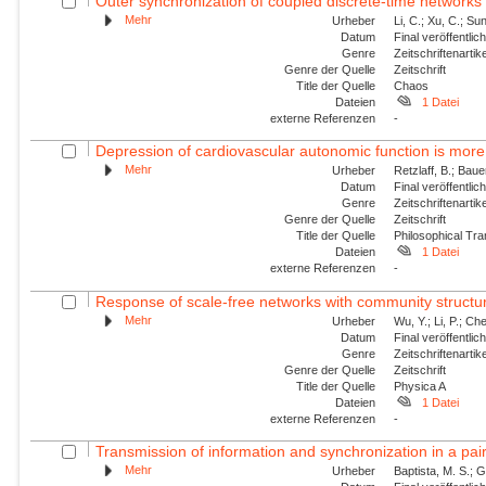
Outer synchronization of coupled discrete-time networks
Mehr
Urheber
Li, C.; Xu, C.; Sun
Datum
Final veröffentli
Genre
Zeitschriftenartik
Genre der Quelle
Zeitschrift
Title der Quelle
Chaos
Dateien
1 Datei
externe Referenzen
-
Depression of cardiovascular autonomic function is more 
Mehr
Urheber
Retzlaff, B.; Bau
Datum
Final veröffentli
Genre
Zeitschriftenartik
Genre der Quelle
Zeitschrift
Title der Quelle
Philosophical Tra
Dateien
1 Datei
externe Referenzen
-
Response of scale-free networks with community structure
Mehr
Urheber
Wu, Y.; Li, P.; Che
Datum
Final veröffentli
Genre
Zeitschriftenartik
Genre der Quelle
Zeitschrift
Title der Quelle
Physica A
Dateien
1 Datei
externe Referenzen
-
Transmission of information and synchronization in a pair 
Mehr
Urheber
Baptista, M. S.; G