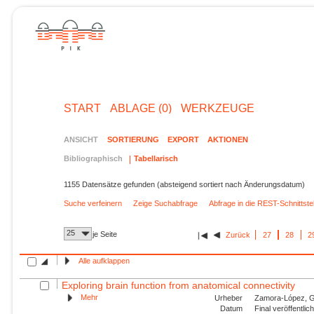
START
ABLAGE (0)
WERKZEUGE
ANSICHT
SORTIERUNG
EXPORT
AKTIONEN
Bibliographisch
Tabellarisch
1155 Datensätze gefunden (absteigend sortiert nach Änderungsdatum)
Suche verfeinern
Zeige Suchabfrage
Abfrage in die REST-Schnittst
25
je Seite
Zurück
27
28
2
Alle aufklappen
Exploring brain function from anatomical connectivity
Mehr
Urheber
Zamora-López, G.
Datum
Final veröffentli