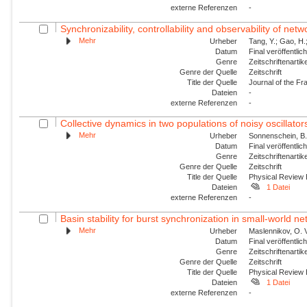
externe Referenzen
-
Synchronizability, controllability and observability of netw
Mehr
Urheber
Tang, Y.; Gao, H.;
Datum
Final veröffentli
Genre
Zeitschriftenartik
Genre der Quelle
Zeitschrift
Title der Quelle
Journal of the Fra
Dateien
-
externe Referenzen
-
Collective dynamics in two populations of noisy oscillator
Mehr
Urheber
Sonnenschein, B.;
Datum
Final veröffentli
Genre
Zeitschriftenartik
Genre der Quelle
Zeitschrift
Title der Quelle
Physical Review
Dateien
1 Datei
externe Referenzen
-
Basin stability for burst synchronization in small-world net
Mehr
Urheber
Maslennikov, O. V
Datum
Final veröffentli
Genre
Zeitschriftenartik
Genre der Quelle
Zeitschrift
Title der Quelle
Physical Review
Dateien
1 Datei
externe Referenzen
-