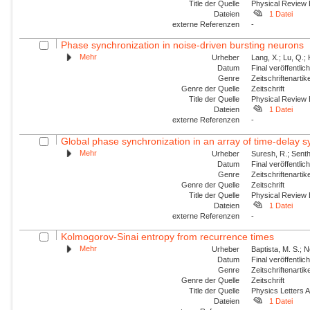
Title der Quelle
Physical Review
Dateien
1 Datei
externe Referenzen
-
Phase synchronization in noise-driven bursting neurons
Mehr
Urheber
Lang, X.; Lu, Q.;
Datum
Final veröffentli
Genre
Zeitschriftenartik
Genre der Quelle
Zeitschrift
Title der Quelle
Physical Review
Dateien
1 Datei
externe Referenzen
-
Global phase synchronization in an array of time-delay 
Mehr
Urheber
Suresh, R.; Sent
Datum
Final veröffentli
Genre
Zeitschriftenartik
Genre der Quelle
Zeitschrift
Title der Quelle
Physical Review
Dateien
1 Datei
externe Referenzen
-
Kolmogorov-Sinai entropy from recurrence times
Mehr
Urheber
Baptista, M. S.; Ng
Datum
Final veröffentli
Genre
Zeitschriftenartik
Genre der Quelle
Zeitschrift
Title der Quelle
Physics Letters 
Dateien
1 Datei