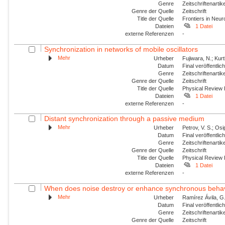
Genre
Zeitschriftenartik
Genre der Quelle
Zeitschrift
Title der Quelle
Frontiers in Neu
Dateien
1 Datei
externe Referenzen
-
Synchronization in networks of mobile oscillators
Mehr
Urheber
Fujiwara, N.; Kur
Datum
Final veröffentli
Genre
Zeitschriftenartik
Genre der Quelle
Zeitschrift
Title der Quelle
Physical Review
Dateien
1 Datei
externe Referenzen
-
Distant synchronization through a passive medium
Mehr
Urheber
Petrov, V. S.; Os
Datum
Final veröffentli
Genre
Zeitschriftenartik
Genre der Quelle
Zeitschrift
Title der Quelle
Physical Review
Dateien
1 Datei
externe Referenzen
-
When does noise destroy or enhance synchronous behavio
Mehr
Urheber
Ramírez Ávila, G.
Datum
Final veröffentli
Genre
Zeitschriftenartik
Genre der Quelle
Zeitschrift