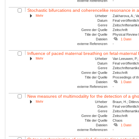
externe Referenzen
-
Stochastic bifurcations and coherencelike resonance in a 
Mehr
Urheber
Zakharova, A.; Va
Datum
Final veröffentli
Genre
Zeitschriftenartik
Genre der Quelle
Zeitschrift
Title der Quelle
Physical Review
Dateien
1 Datei
externe Referenzen
-
Influence of paced maternal breathing on fetal-maternal 
Mehr
Urheber
Van Leeuwen, P.; 
Datum
Final veröffentli
Genre
Zeitschriftenartik
Genre der Quelle
Zeitschrift
Title der Quelle
Proceedings of t
Dateien
1 Datei
externe Referenzen
-
New measures of multimodality for the detection of a gh
Mehr
Urheber
Braun, H.; Ditlev
Datum
Final veröffentli
Genre
Zeitschriftenartik
Genre der Quelle
Zeitschrift
Title der Quelle
Chaos
Dateien
1 Datei
externe Referenzen
-