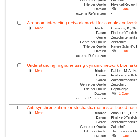
Title der Quelle
Physical Review
Dateien
1 Datei
externe Referenzen
-
A random interacting network model for complex networ
Mehr
Urheber
Goswami, B.; Shek
Datum
Final veröffentli
Genre
Zeitschriftenartik
Genre der Quelle
Zeitschrift
Title der Quelle
Nature Scientific
Dateien
1 Datei
externe Referenzen
-
Understanding migraine using dynamic network biomark
Mehr
Urheber
Dahlem, M. A.; Kur
Datum
Final veröffentli
Genre
Zeitschriftenartik
Genre der Quelle
Zeitschrift
Title der Quelle
Cephalalgia
Dateien
1 Datei
externe Referenzen
-
Anti-synchronization for stochastic memristor-based neu
Mehr
Urheber
Zhao, H.; Li, L.; 
Datum
Final veröffentli
Genre
Zeitschriftenartik
Genre der Quelle
Zeitschrift
Title der Quelle
The European Phy
Dateien
1 Datei