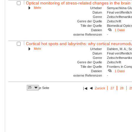
Optical monitoring of stress-related changes in the brain 
Mehr
Urheber
Semyachkina-Glush
Datum
Final veröffentli
Genre
Zeitschriftenartik
Genre der Quelle
Zeitschrift
Title der Quelle
Biomedical Optic
Dateien
1 Datei
externe Referenzen
-
Cortical hot spots and labyrinths: why cortical neuromodul
Mehr
Urheber
Dahlem, M. A.; Sch
Datum
Final veröffentli
Genre
Zeitschriftenartik
Genre der Quelle
Zeitschrift
Title der Quelle
Frontiers in Com
Dateien
1 Datei
externe Referenzen
-
25
je Seite
Zurück
27
28
2