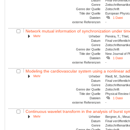
Datum
Final veröffentli
Genre
Zeitschriftenartik
Genre der Quelle
Zeitschrift
Title der Quelle
European Physica
Dateien
1 Datei
externe Referenzen
-
Network mutual information of synchronization under tim
Mehr
Urheber
Pereira, T.; Thiel
Datum
Final veröffentli
Genre
Zeitschriftenartik
Genre der Quelle
Zeitschrift
Title der Quelle
New Journal of P
Dateien
1 Datei
externe Referenzen
-
Modeling the cardiovascular system using a nonlinear ad
Mehr
Urheber
Riedl, M.; Suhrbier
Datum
Final veröffentli
Genre
Zeitschriftenartik
Genre der Quelle
Zeitschrift
Title der Quelle
Physical Review
Dateien
1 Datei
externe Referenzen
-
Continuous wavelet transform in the analysis of burst syn
Mehr
Urheber
Bergner, A.; Meuc
Datum
Final veröffentli
Genre
Zeitschriftenartik
Genre der Quelle
Zeitschrift