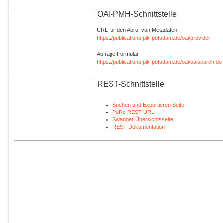
OAI-PMH-Schnittstelle
URL für den Abruf von Metadaten
https://publications.pik-potsdam.de/oai/provider
Abfrage Formular
https://publications.pik-potsdam.de/oai/oaisearch.do
REST-Schnittstelle
Suchen und Exportieren Seite
PuRe REST URL
Swagger Übersichtsseite
REST Dokumentation