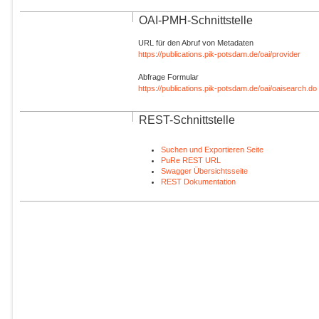
OAI-PMH-Schnittstelle
URL für den Abruf von Metadaten
https://publications.pik-potsdam.de/oai/provider
Abfrage Formular
https://publications.pik-potsdam.de/oai/oaisearch.do
REST-Schnittstelle
Suchen und Exportieren Seite
PuRe REST URL
Swagger Übersichtsseite
REST Dokumentation