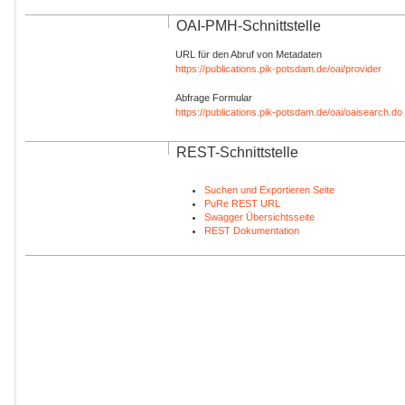
OAI-PMH-Schnittstelle
URL für den Abruf von Metadaten
https://publications.pik-potsdam.de/oai/provider
Abfrage Formular
https://publications.pik-potsdam.de/oai/oaisearch.do
REST-Schnittstelle
Suchen und Exportieren Seite
PuRe REST URL
Swagger Übersichtsseite
REST Dokumentation