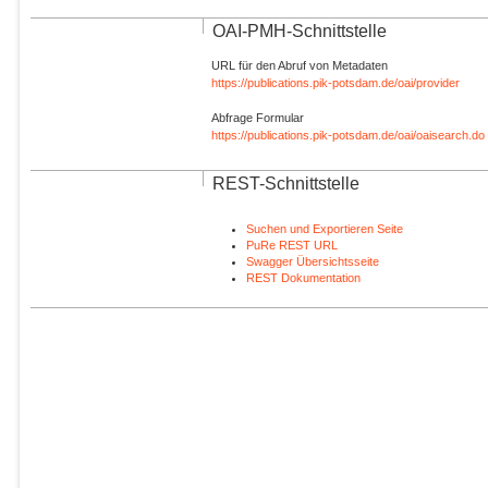
OAI-PMH-Schnittstelle
URL für den Abruf von Metadaten
https://publications.pik-potsdam.de/oai/provider
Abfrage Formular
https://publications.pik-potsdam.de/oai/oaisearch.do
REST-Schnittstelle
Suchen und Exportieren Seite
PuRe REST URL
Swagger Übersichtsseite
REST Dokumentation