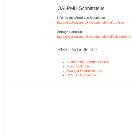
OAI-PMH-Schnittstelle
URL für den Abruf von Metadaten
https://publications.pik-potsdam.de/oai/provider
Abfrage Formular
https://publications.pik-potsdam.de/oai/oaisearch.do
REST-Schnittstelle
Suchen und Exportieren Seite
PuRe REST URL
Swagger Übersichtsseite
REST Dokumentation