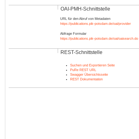
OAI-PMH-Schnittstelle
URL für den Abruf von Metadaten
https://publications.pik-potsdam.de/oai/provider
Abfrage Formular
https://publications.pik-potsdam.de/oai/oaisearch.do
REST-Schnittstelle
Suchen und Exportieren Seite
PuRe REST URL
Swagger Übersichtsseite
REST Dokumentation