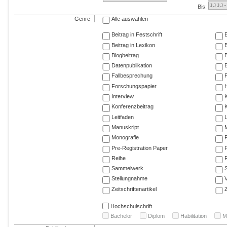
Bis:
Genre
Alle auswählen
Beitrag in Festschrift
B
Beitrag in Lexikon
B
Blogbeitrag
Datenpublikation
E
Fallbesprechung
F
Forschungspapier
Interview
Konferenzbeitrag
K
Leitfaden
Manuskript
M
Monografie
P
Pre-Registration Paper
P
Reihe
R
Sammelwerk
Stellungnahme
V
Zeitschriftenartikel
Z
Hochschulschrift
Bachelor
Diplom
Habilitation
M