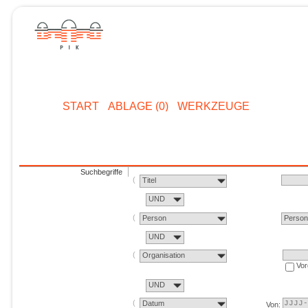
START
ABLAGE (0)
WERKZEUGE
Suchbegriffe
Titel
UND
Person
Perso
UND
Organisation
Vor
UND
Datum
Von: