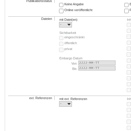
Publikationsstatus
Keine Angabe
E
Online veröffentlicht
F
Dateien
mit Datei(en)
In
-
Sichtbarkeit
eingeschränkt
öffentlich
privat
Embargo Datum
Von:
Bis:
ext. Referenzen
mit ext. Referenzen
In
-