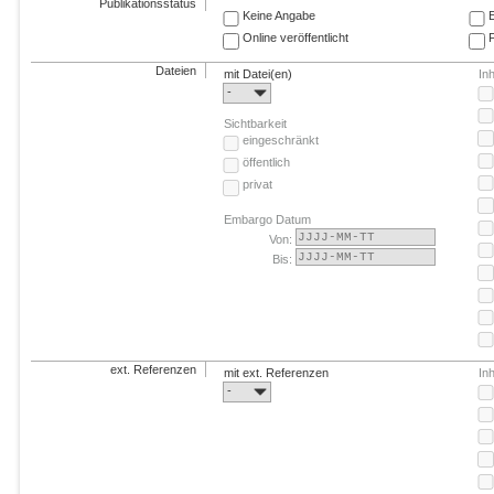
Publikationsstatus
Keine Angabe
E
Online veröffentlicht
F
Dateien
mit Datei(en)
In
-
Sichtbarkeit
eingeschränkt
öffentlich
privat
Embargo Datum
Von:
Bis:
ext. Referenzen
mit ext. Referenzen
In
-