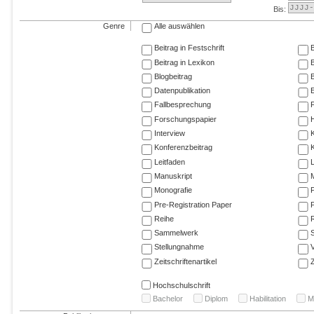
Bis:
Genre
Alle auswählen
Beitrag in Festschrift
B
Beitrag in Lexikon
B
Blogbeitrag
Datenpublikation
E
Fallbesprechung
F
Forschungspapier
Interview
Konferenzbeitrag
K
Leitfaden
Manuskript
M
Monografie
P
Pre-Registration Paper
P
Reihe
R
Sammelwerk
Stellungnahme
V
Zeitschriftenartikel
Z
Hochschulschrift
Bachelor
Diplom
Habilitation
M