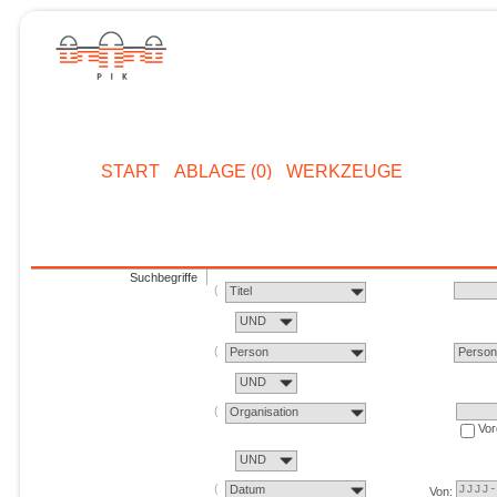
START
ABLAGE (0)
WERKZEUGE
Suchbegriffe
Titel
UND
Person
Perso
UND
Organisation
Vor
UND
Datum
Von: