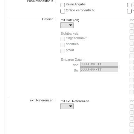
Publikationsstatus
Keine Angabe
E
Online veröffentlicht
F
Dateien
mit Datei(en)
In
-
Sichtbarkeit
eingeschränkt
öffentlich
privat
Embargo Datum
Von:
Bis:
ext. Referenzen
mit ext. Referenzen
In
-