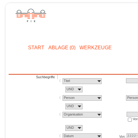
START
ABLAGE (0)
WERKZEUGE
Suchbegriffe
Titel
UND
Person
Perso
UND
Organisation
Vor
UND
Datum
Von: