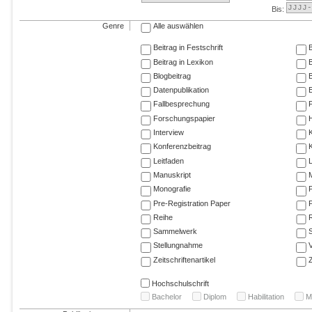
Bis:
Genre
Alle auswählen
Beitrag in Festschrift
B
Beitrag in Lexikon
B
Blogbeitrag
Datenpublikation
E
Fallbesprechung
F
Forschungspapier
Interview
Konferenzbeitrag
K
Leitfaden
Manuskript
M
Monografie
P
Pre-Registration Paper
P
Reihe
R
Sammelwerk
Stellungnahme
V
Zeitschriftenartikel
Z
Hochschulschrift
Bachelor
Diplom
Habilitation
M