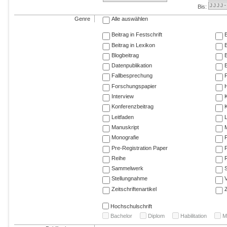
Bis:
Genre
Alle auswählen
Beitrag in Festschrift
B
Beitrag in Lexikon
B
Blogbeitrag
Datenpublikation
E
Fallbesprechung
F
Forschungspapier
Interview
Konferenzbeitrag
K
Leitfaden
Manuskript
M
Monografie
P
Pre-Registration Paper
P
Reihe
R
Sammelwerk
Stellungnahme
V
Zeitschriftenartikel
Z
Hochschulschrift
Bachelor
Diplom
Habilitation
M