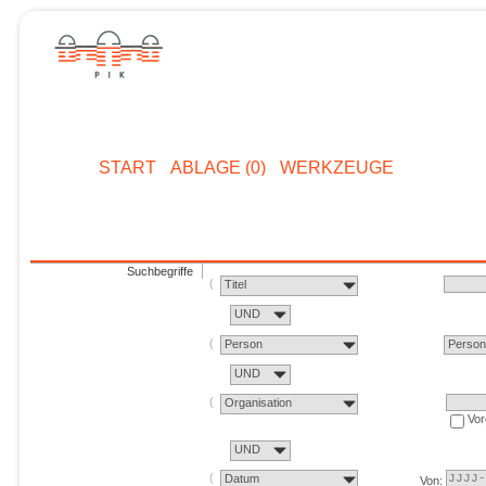
START
ABLAGE (0)
WERKZEUGE
Suchbegriffe
Titel
UND
Person
Perso
UND
Organisation
Vor
UND
Datum
Von: