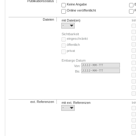
Publikationsstatus
Keine Angabe
E
Online veröffentlicht
F
Dateien
mit Datei(en)
In
-
Sichtbarkeit
eingeschränkt
öffentlich
privat
Embargo Datum
Von:
Bis:
ext. Referenzen
mit ext. Referenzen
In
-