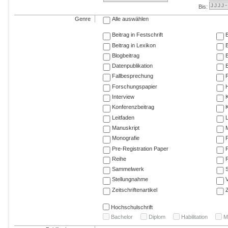
Bis:
Genre
Alle auswählen
Beitrag in Festschrift
B
Beitrag in Lexikon
B
Blogbeitrag
Datenpublikation
E
Fallbesprechung
F
Forschungspapier
Interview
Konferenzbeitrag
K
Leitfaden
Manuskript
M
Monografie
P
Pre-Registration Paper
P
Reihe
R
Sammelwerk
Stellungnahme
V
Zeitschriftenartikel
Z
Hochschulschrift
Bachelor
Diplom
Habilitation
M