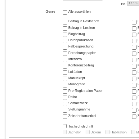
Bis:
Genre
Alle auswählen
Beitrag in Festschrift
B
Beitrag in Lexikon
B
Blogbeitrag
Datenpublikation
E
Fallbesprechung
F
Forschungspapier
Interview
Konferenzbeitrag
K
Leitfaden
Manuskript
M
Monografie
P
Pre-Registration Paper
P
Reihe
R
Sammelwerk
Stellungnahme
V
Zeitschriftenartikel
Z
Hochschulschrift
Bachelor
Diplom
Habilitation
M