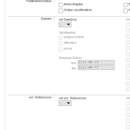
Publikationsstatus
Keine Angabe
E
Online veröffentlicht
F
Dateien
mit Datei(en)
In
-
Sichtbarkeit
eingeschränkt
öffentlich
privat
Embargo Datum
Von:
Bis:
ext. Referenzen
mit ext. Referenzen
In
-