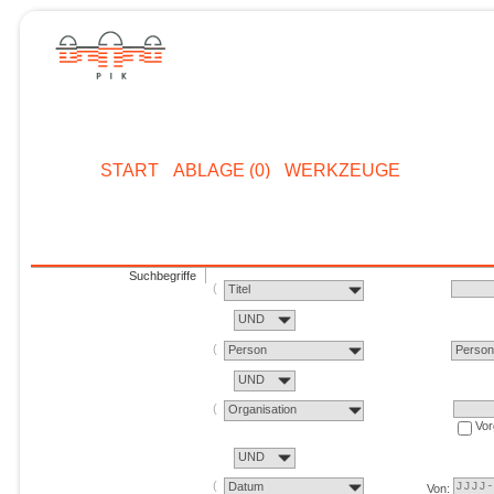
START
ABLAGE (0)
WERKZEUGE
Suchbegriffe
Titel
UND
Person
Perso
UND
Organisation
Vor
UND
Datum
Von: