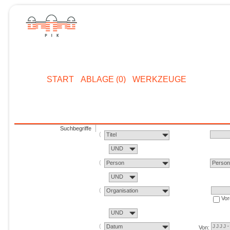
START
ABLAGE (0)
WERKZEUGE
Suchbegriffe
Titel
UND
Person
Perso
UND
Organisation
Vor
UND
Datum
Von: