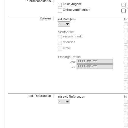
Publikationsstatus
Keine Angabe
E
Online veröffentlicht
F
Dateien
mit Datei(en)
In
-
Sichtbarkeit
eingeschränkt
öffentlich
privat
Embargo Datum
Von:
Bis:
ext. Referenzen
mit ext. Referenzen
In
-