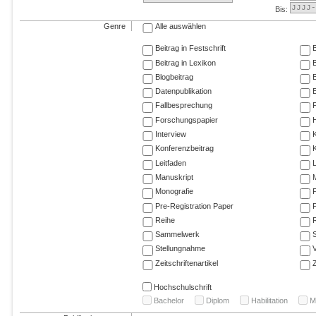
Bis:
Genre
Alle auswählen
Beitrag in Festschrift
B
Beitrag in Lexikon
B
Blogbeitrag
Datenpublikation
E
Fallbesprechung
F
Forschungspapier
Interview
Konferenzbeitrag
K
Leitfaden
Manuskript
M
Monografie
P
Pre-Registration Paper
P
Reihe
R
Sammelwerk
Stellungnahme
V
Zeitschriftenartikel
Z
Hochschulschrift
Bachelor
Diplom
Habilitation
M