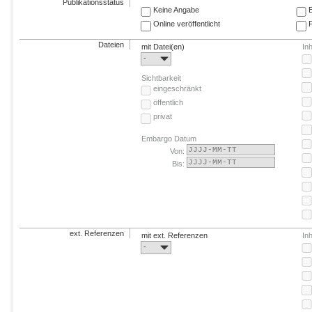
Publikationsstatus
Keine Angabe
E
Online veröffentlicht
F
Dateien
mit Datei(en)
In
-
Sichtbarkeit
eingeschränkt
öffentlich
privat
Embargo Datum
Von:
Bis:
ext. Referenzen
mit ext. Referenzen
In
-