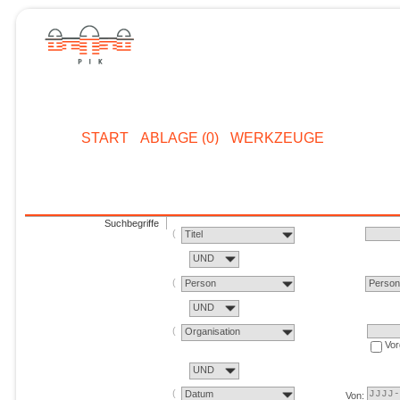
START
ABLAGE (0)
WERKZEUGE
Suchbegriffe
Titel
UND
Person
Perso
UND
Organisation
Vor
UND
Datum
Von: