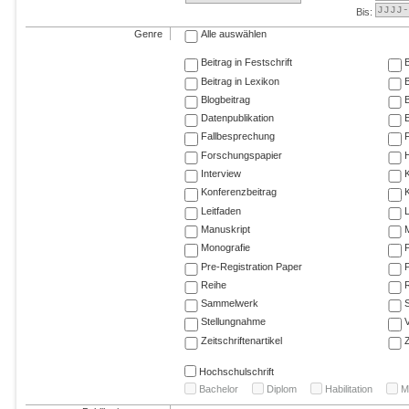
Bis:
Genre
Alle auswählen
Beitrag in Festschrift
B
Beitrag in Lexikon
B
Blogbeitrag
Datenpublikation
E
Fallbesprechung
F
Forschungspapier
Interview
Konferenzbeitrag
K
Leitfaden
Manuskript
M
Monografie
P
Pre-Registration Paper
P
Reihe
R
Sammelwerk
Stellungnahme
V
Zeitschriftenartikel
Z
Hochschulschrift
Bachelor
Diplom
Habilitation
M