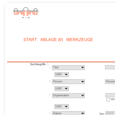
START
ABLAGE (0)
WERKZEUGE
Suchbegriffe
Titel
UND
Person
Perso
UND
Organisation
Vor
UND
Datum
Von: