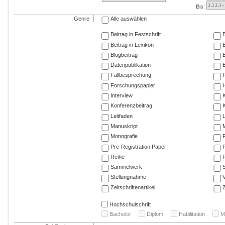
Bis:
Genre
Alle auswählen
Beitrag in Festschrift
B
Beitrag in Lexikon
B
Blogbeitrag
Datenpublikation
E
Fallbesprechung
F
Forschungspapier
Interview
Konferenzbeitrag
K
Leitfaden
Manuskript
M
Monografie
P
Pre-Registration Paper
P
Reihe
R
Sammelwerk
Stellungnahme
V
Zeitschriftenartikel
Z
Hochschulschrift
Bachelor
Diplom
Habilitation
M