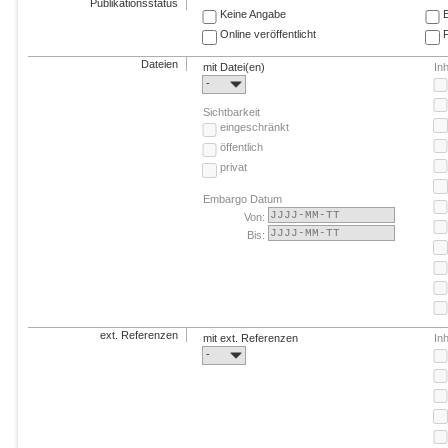
Publikationsstatus
Keine Angabe
E
Online veröffentlicht
F
Dateien
mit Datei(en)
In
-
Sichtbarkeit
eingeschränkt
öffentlich
privat
Embargo Datum
Von:
Bis:
ext. Referenzen
mit ext. Referenzen
In
-