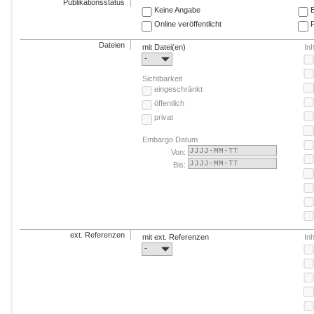
Publikationsstatus
Keine Angabe
E
Online veröffentlicht
F
Dateien
mit Datei(en)
In
-
Sichtbarkeit
eingeschränkt
öffentlich
privat
Embargo Datum
Von:
Bis:
ext. Referenzen
mit ext. Referenzen
In
-