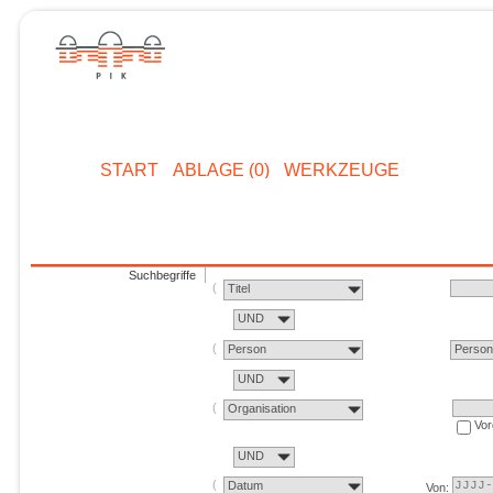
START
ABLAGE (0)
WERKZEUGE
Suchbegriffe
Titel
UND
Person
Perso
UND
Organisation
Vor
UND
Datum
Von: