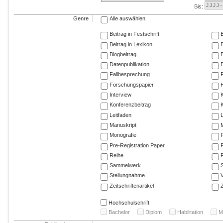
Bis:
Genre
Alle auswählen
Beitrag in Festschrift
B
Beitrag in Lexikon
B
Blogbeitrag
Datenpublikation
E
Fallbesprechung
F
Forschungspapier
Interview
Konferenzbeitrag
K
Leitfaden
Manuskript
M
Monografie
P
Pre-Registration Paper
P
Reihe
R
Sammelwerk
Stellungnahme
V
Zeitschriftenartikel
Z
Hochschulschrift
Bachelor
Diplom
Habilitation
M