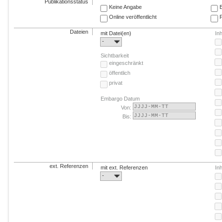
Publikationsstatus
Keine Angabe
E
Online veröffentlicht
F
Dateien
mit Datei(en)
In
-
Sichtbarkeit
eingeschränkt
öffentlich
privat
Embargo Datum
Von:
Bis:
ext. Referenzen
mit ext. Referenzen
In
-