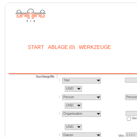
START
ABLAGE (0)
WERKZEUGE
Suchbegriffe
Titel
UND
Person
Perso
UND
Organisation
Vor
UND
Datum
Von: