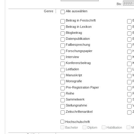
Bis:
Genre
Alle auswählen
Beitrag in Festschrift
B
Beitrag in Lexikon
B
Blogbeitrag
Datenpublikation
E
Fallbesprechung
F
Forschungspapier
Interview
Konferenzbeitrag
K
Leitfaden
Manuskript
M
Monografie
P
Pre-Registration Paper
P
Reihe
R
Sammelwerk
Stellungnahme
V
Zeitschriftenartikel
Z
Hochschulschrift
Bachelor
Diplom
Habilitation
M