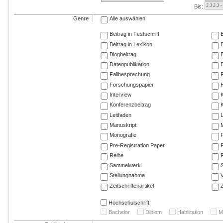
Bis:
Genre
Alle auswählen
Beitrag in Festschrift
B
Beitrag in Lexikon
B
Blogbeitrag
Datenpublikation
E
Fallbesprechung
F
Forschungspapier
Interview
Konferenzbeitrag
K
Leitfaden
Manuskript
M
Monografie
P
Pre-Registration Paper
P
Reihe
R
Sammelwerk
Stellungnahme
V
Zeitschriftenartikel
Z
Hochschulschrift
Bachelor
Diplom
Habilitation
M