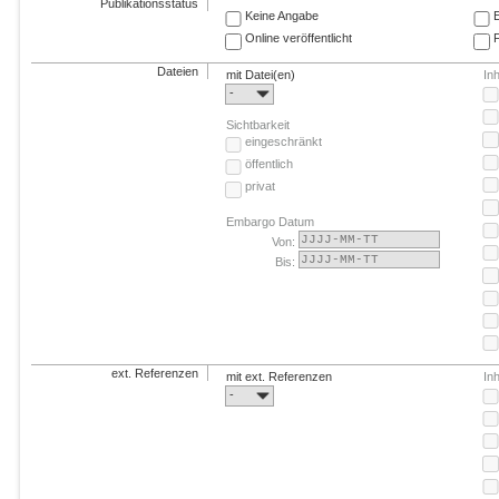
Publikationsstatus
Keine Angabe
E
Online veröffentlicht
F
Dateien
mit Datei(en)
In
-
Sichtbarkeit
eingeschränkt
öffentlich
privat
Embargo Datum
Von:
Bis:
ext. Referenzen
mit ext. Referenzen
In
-