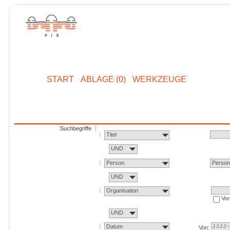
START
ABLAGE (0)
WERKZEUGE
Suchbegriffe
Titel
UND
Person
Perso
UND
Organisation
Vor
UND
Datum
Von: