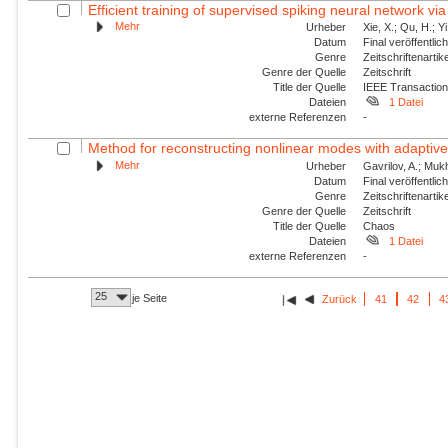
Efficient training of supervised spiking neural network via
Mehr
Urheber
Xie, X.; Qu, H.; Y
Datum
Final veröffentli
Genre
Zeitschriftenartik
Genre der Quelle
Zeitschrift
Title der Quelle
IEEE Transaction
Dateien
1 Datei
externe Referenzen
-
Method for reconstructing nonlinear modes with adaptive 
Mehr
Urheber
Gavrilov, A.; Mukh
Datum
Final veröffentli
Genre
Zeitschriftenartik
Genre der Quelle
Zeitschrift
Title der Quelle
Chaos
Dateien
1 Datei
externe Referenzen
-
25
je Seite
Zurück
41
42
4