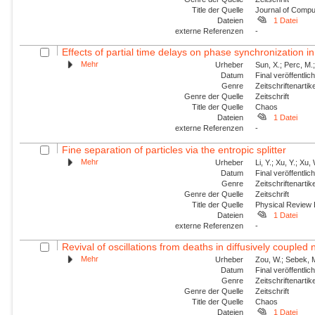
Title der Quelle
Journal of Compu
Dateien
1 Datei
externe Referenzen
-
Effects of partial time delays on phase synchronization in
Mehr
Urheber
Sun, X.; Perc, M.
Datum
Final veröffentli
Genre
Zeitschriftenartik
Genre der Quelle
Zeitschrift
Title der Quelle
Chaos
Dateien
1 Datei
externe Referenzen
-
Fine separation of particles via the entropic splitter
Mehr
Urheber
Li, Y.; Xu, Y.; Xu,
Datum
Final veröffentli
Genre
Zeitschriftenartik
Genre der Quelle
Zeitschrift
Title der Quelle
Physical Review
Dateien
1 Datei
externe Referenzen
-
Revival of oscillations from deaths in diffusively coupled
Mehr
Urheber
Zou, W.; Sebek, M
Datum
Final veröffentli
Genre
Zeitschriftenartik
Genre der Quelle
Zeitschrift
Title der Quelle
Chaos
Dateien
1 Datei