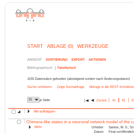
START
ABLAGE (0)
WERKZEUGE
ANSICHT
SORTIERUNG
EXPORT
AKTIONEN
Bibliographisch
Tabellarisch
1155 Datensätze gefunden (absteigend sortiert nach Änderungsdatum)
Suche verfeinern
Zeige Suchabfrage
Abfrage in die REST-Schnittst
25
je Seite
Zurück
41
42
4
Alle aufklappen
Chimera-like states in a neuronal network model of the c
Mehr
Urheber
Santos, M. S.; Sze
Datum
Final veröffentli