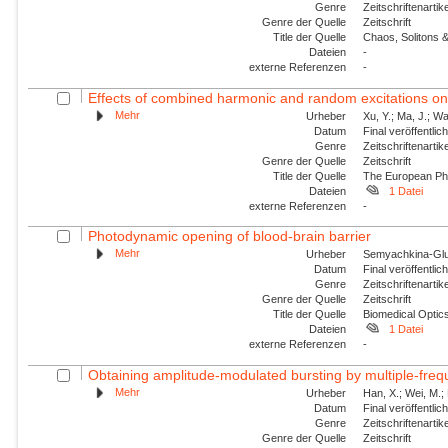
Genre
Zeitschriftenartik
Genre der Quelle
Zeitschrift
Title der Quelle
Chaos, Solitons &
Dateien
-
externe Referenzen
-
Effects of combined harmonic and random excitations on
Mehr
Urheber
Xu, Y.; Ma, J.; Wan
Datum
Final veröffentli
Genre
Zeitschriftenartik
Genre der Quelle
Zeitschrift
Title der Quelle
The European Phy
Dateien
1 Datei
externe Referenzen
-
Photodynamic opening of blood-brain barrier
Mehr
Urheber
Semyachkina-Glus
Datum
Final veröffentli
Genre
Zeitschriftenartik
Genre der Quelle
Zeitschrift
Title der Quelle
Biomedical Optic
Dateien
1 Datei
externe Referenzen
-
Obtaining amplitude-modulated bursting by multiple-freq
Mehr
Urheber
Han, X.; Wei, M.;
Datum
Final veröffentli
Genre
Zeitschriftenartik
Genre der Quelle
Zeitschrift