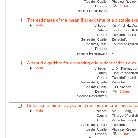
Title der Quelle
Physical Review
Dateien
1 Datei
externe Referenzen
-
The estimates of the mean first exit time of a bistable sy
Mehr
Urheber
Xu, Y.; Li, H.; Wan
Datum
Final veröffentli
Genre
Zeitschriftenartik
Genre der Quelle
Zeitschrift
Title der Quelle
Journal of Appli
Dateien
-
externe Referenzen
-
A hybrid algorithm for estimating origin-destination flows
Mehr
Urheber
Li, X.; Kurths, Jü
Datum
Final veröffentli
Genre
Zeitschriftenartik
Genre der Quelle
Zeitschrift
Title der Quelle
IEEE Access
Dateien
1 Datei
externe Referenzen
-
Detection of time delays and directional interactions base
Mehr
Urheber
Ma, H.; Leng, S.; 
Datum
Final veröffentli
Genre
Zeitschriftenartik
Genre der Quelle
Zeitschrift
Title der Quelle
Physical Review
Dateien
1 Datei