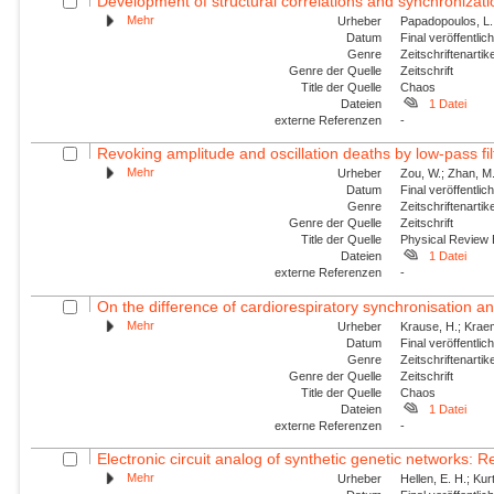
Development of structural correlations and synchronizatio
Mehr
Urheber
Papadopoulos, L.;
Datum
Final veröffentli
Genre
Zeitschriftenartik
Genre der Quelle
Zeitschrift
Title der Quelle
Chaos
Dateien
1 Datei
externe Referenzen
-
Revoking amplitude and oscillation deaths by low-pass filte
Mehr
Urheber
Zou, W.; Zhan, M.
Datum
Final veröffentli
Genre
Zeitschriftenartik
Genre der Quelle
Zeitschrift
Title der Quelle
Physical Review
Dateien
1 Datei
externe Referenzen
-
On the difference of cardiorespiratory synchronisation a
Mehr
Urheber
Krause, H.; Kraeme
Datum
Final veröffentli
Genre
Zeitschriftenartik
Genre der Quelle
Zeitschrift
Title der Quelle
Chaos
Dateien
1 Datei
externe Referenzen
-
Electronic circuit analog of synthetic genetic networks: R
Mehr
Urheber
Hellen, E. H.; Ku