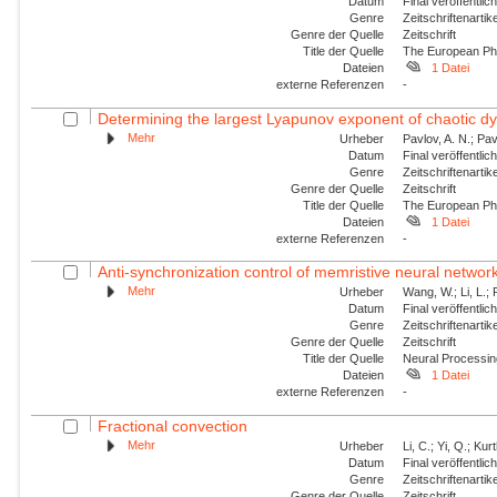
Datum
Final veröffentli
Genre
Zeitschriftenartik
Genre der Quelle
Zeitschrift
Title der Quelle
The European Phy
Dateien
1 Datei
externe Referenzen
-
Determining the largest Lyapunov exponent of chaotic d
Mehr
Urheber
Pavlov, A. N.; Pa
Datum
Final veröffentli
Genre
Zeitschriftenartik
Genre der Quelle
Zeitschrift
Title der Quelle
The European Phy
Dateien
1 Datei
externe Referenzen
-
Anti-synchronization control of memristive neural networks
Mehr
Urheber
Wang, W.; Li, L.; 
Datum
Final veröffentli
Genre
Zeitschriftenartik
Genre der Quelle
Zeitschrift
Title der Quelle
Neural Processin
Dateien
1 Datei
externe Referenzen
-
Fractional convection
Mehr
Urheber
Li, C.; Yi, Q.; Ku
Datum
Final veröffentli
Genre
Zeitschriftenartik
Genre der Quelle
Zeitschrift