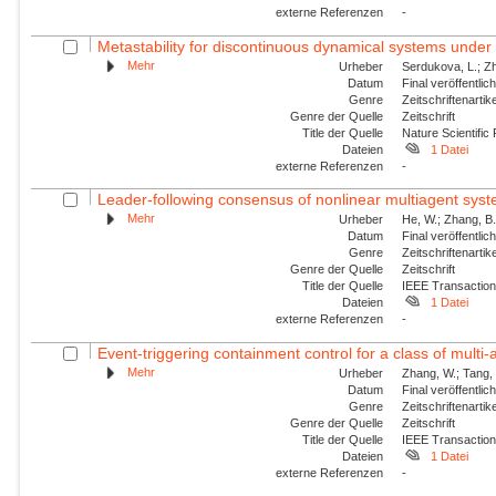
externe Referenzen
-
Metastability for discontinuous dynamical systems under 
Mehr
Urheber
Serdukova, L.; Zh
Datum
Final veröffentli
Genre
Zeitschriftenartik
Genre der Quelle
Zeitschrift
Title der Quelle
Nature Scientific
Dateien
1 Datei
externe Referenzen
-
Leader-following consensus of nonlinear multiagent syste
Mehr
Urheber
He, W.; Zhang, B.;
Datum
Final veröffentli
Genre
Zeitschriftenartik
Genre der Quelle
Zeitschrift
Title der Quelle
IEEE Transaction
Dateien
1 Datei
externe Referenzen
-
Event-triggering containment control for a class of multi-a
Mehr
Urheber
Zhang, W.; Tang, 
Datum
Final veröffentli
Genre
Zeitschriftenartik
Genre der Quelle
Zeitschrift
Title der Quelle
IEEE Transaction
Dateien
1 Datei
externe Referenzen
-