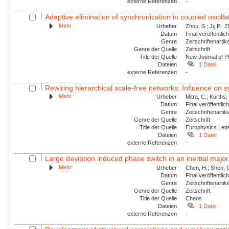
externe Referenzen
-
Adaptive elimination of synchronization in coupled oscilla
Mehr
Urheber
Zhou, S.; Ji, P.; Z
Datum
Final veröffentli
Genre
Zeitschriftenartik
Genre der Quelle
Zeitschrift
Title der Quelle
New Journal of P
Dateien
1 Datei
externe Referenzen
-
Rewiring hierarchical scale-free networks: Influence on sy
Mehr
Urheber
Mitra, C.; Kurths
Datum
Final veröffentli
Genre
Zeitschriftenartik
Genre der Quelle
Zeitschrift
Title der Quelle
Europhysics Lette
Dateien
1 Datei
externe Referenzen
-
Large deviation induced phase switch in an inertial majo
Mehr
Urheber
Chen, H.; Shen, C
Datum
Final veröffentli
Genre
Zeitschriftenartik
Genre der Quelle
Zeitschrift
Title der Quelle
Chaos
Dateien
1 Datei
externe Referenzen
-