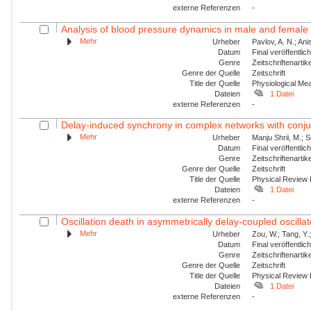
externe Referenzen
-
Analysis of blood pressure dynamics in male and female r
Mehr
Urheber
Pavlov, A. N.; An
Datum
Final veröffentli
Genre
Zeitschriftenartik
Genre der Quelle
Zeitschrift
Title der Quelle
Physiological M
Dateien
1 Datei
externe Referenzen
-
Delay-induced synchrony in complex networks with conju
Mehr
Urheber
Manju Shrii, M.; 
Datum
Final veröffentli
Genre
Zeitschriftenartik
Genre der Quelle
Zeitschrift
Title der Quelle
Physical Review
Dateien
1 Datei
externe Referenzen
-
Oscillation death in asymmetrically delay-coupled oscillat
Mehr
Urheber
Zou, W.; Tang, Y.;
Datum
Final veröffentli
Genre
Zeitschriftenartik
Genre der Quelle
Zeitschrift
Title der Quelle
Physical Review
Dateien
1 Datei
externe Referenzen
-