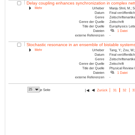
Delay coupling enhances synchronization in complex ne
Mehr
Urheber
Manju Shrii, M.; 
Datum
Final veröffentli
Genre
Zeitschriftenartik
Genre der Quelle
Zeitschrift
Title der Quelle
Europhysics Lette
Dateien
1 Datei
externe Referenzen
-
Stochastic resonance in an ensemble of bistable systems u
Mehr
Urheber
Tang, Y.; Zou, W.
Datum
Final veröffentli
Genre
Zeitschriftenartik
Genre der Quelle
Zeitschrift
Title der Quelle
Physical Review
Dateien
1 Datei
externe Referenzen
-
25
je Seite
Zurück
31
32
3