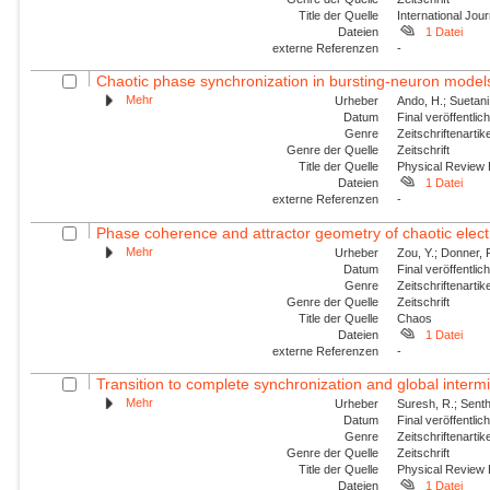
Title der Quelle
International Jou
Dateien
1 Datei
externe Referenzen
-
Chaotic phase synchronization in bursting-neuron models
Mehr
Urheber
Ando, H.; Suetani
Datum
Final veröffentli
Genre
Zeitschriftenartik
Genre der Quelle
Zeitschrift
Title der Quelle
Physical Review
Dateien
1 Datei
externe Referenzen
-
Phase coherence and attractor geometry of chaotic elect
Mehr
Urheber
Zou, Y.; Donner, R
Datum
Final veröffentli
Genre
Zeitschriftenartik
Genre der Quelle
Zeitschrift
Title der Quelle
Chaos
Dateien
1 Datei
externe Referenzen
-
Transition to complete synchronization and global intermit
Mehr
Urheber
Suresh, R.; Sent
Datum
Final veröffentli
Genre
Zeitschriftenartik
Genre der Quelle
Zeitschrift
Title der Quelle
Physical Review
Dateien
1 Datei