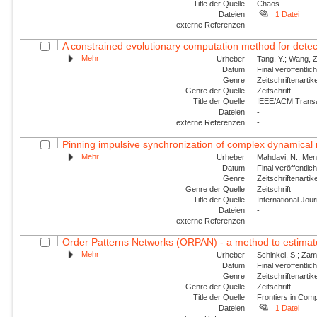
Title der Quelle
Chaos
Dateien
1 Datei
externe Referenzen
-
A constrained evolutionary computation method for detecti
Mehr
Urheber
Tang, Y.; Wang, Z.
Datum
Final veröffentli
Genre
Zeitschriftenartik
Genre der Quelle
Zeitschrift
Title der Quelle
IEEE/ACM Transac
Dateien
-
externe Referenzen
-
Pinning impulsive synchronization of complex dynamical
Mehr
Urheber
Mahdavi, N.; Menha
Datum
Final veröffentli
Genre
Zeitschriftenartik
Genre der Quelle
Zeitschrift
Title der Quelle
International Jou
Dateien
-
externe Referenzen
-
Order Patterns Networks (ORPAN) - a method to estimate 
Mehr
Urheber
Schinkel, S.; Zam
Datum
Final veröffentli
Genre
Zeitschriftenartik
Genre der Quelle
Zeitschrift
Title der Quelle
Frontiers in Com
Dateien
1 Datei