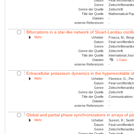
Datum
Final veröffentli
Genre
Zeitschriftenartik
Genre der Quelle
Zeitschrift
Title der Quelle
Mathematical Pop
Dateien
-
externe Referenzen
-
Bifurcations in a star-like network of Stuart-Landau oscill
Mehr
Urheber
Frasca, M.; Bergn
Datum
Final veröffentli
Genre
Zeitschriftenartik
Genre der Quelle
Zeitschrift
Title der Quelle
International Jou
Dateien
1 Datei
externe Referenzen
-
Extracellular potassium dynamics in the hyperexcitable sta
Mehr
Urheber
Florence, G.; Per
Datum
Final veröffentli
Genre
Zeitschriftenartik
Genre der Quelle
Zeitschrift
Title der Quelle
Communications i
Dateien
-
externe Referenzen
-
Global and partial phase synchronizations in arrays of pie
Mehr
Urheber
Suresh, R.; Sent
Datum
Final veröffentli
Genre
Zeitschriftenartik
Genre der Quelle
Zeitschrift