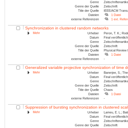
Genre
Zeitschriftenartik
Genre der Quelle
Zeitschrift
Title der Quelle
IEEE/ACM Transac
Dateien
1 Datei
externe Referenzen
1 ext. Refe
Synchronization in clustered random networks
Mehr
Urheber
Peron, T. K.; Rod
Datum
Final veröffentli
Genre
Zeitschriftenartik
Genre der Quelle
Zeitschrift
Title der Quelle
Physical Review
Dateien
1 Datei
externe Referenzen
-
Generalized variable projective synchronization of time
Mehr
Urheber
Banerjee, S.; The
Datum
Final veröffentli
Genre
Zeitschriftenartik
Genre der Quelle
Zeitschrift
Title der Quelle
Chaos
Dateien
1 Datei
externe Referenzen
-
Suppression of bursting synchronization in clustered scale
Mehr
Urheber
Lameu, E. L.; Batis
Datum
Final veröffentli
Genre
Zeitschriftenartik
Genre der Quelle
Zeitschrift