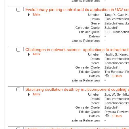
externe Referenzen
-
Evolutionary pinning control and its application in UAV co
Mehr
Urheber
Tang, Y.; Gao, H.
Datum
Final veröffentli
Genre
Zeitschriftenartik
Genre der Quelle
Zeitschrift
Title der Quelle
IEEE Transactions
Dateien
-
externe Referenzen
-
Challenges in network science: applications to infrastructu
Mehr
Urheber
Havlin, S.; Kenett
Datum
Final veröffentli
Genre
Zeitschriftenartik
Genre der Quelle
Zeitschrift
Title der Quelle
The European Phy
Dateien
1 Datei
externe Referenzen
-
Stabilizing oscillation death by multicomponent coupling
Mehr
Urheber
Zou, W.; Senthilk
Datum
Final veröffentli
Genre
Zeitschriftenartik
Genre der Quelle
Zeitschrift
Title der Quelle
Physical Review
Dateien
1 Datei
externe Referenzen
-