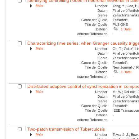
Identifying controlling nodes in neuronal networks in diff
Mehr
Urheber
Tang, Y.; Gao, H.
Datum
Final veröffentli
Genre
Zeitschriftenartik
Genre der Quelle
Zeitschrift
Title der Quelle
PloS ONE
Dateien
1 Datei
externe Referenzen
-
Characterizing time series: when Granger causality trig
Mehr
Urheber
Ge, T.; Cui, Y.; Li
Datum
Final veröffentli
Genre
Zeitschriftenartik
Genre der Quelle
Zeitschrift
Title der Quelle
New Journal of P
Dateien
1 Datei
externe Referenzen
-
Distributed adaptive control of synchronization in compl
Mehr
Urheber
Yu, W.; DeLellis, 
Datum
Final veröffentli
Genre
Zeitschriftenartik
Genre der Quelle
Zeitschrift
Title der Quelle
IEEE Transaction
Dateien
-
externe Referenzen
-
Two-patch transmission of Tuberculosis
Mehr
Urheber
Tewa, J. J.; Bowo