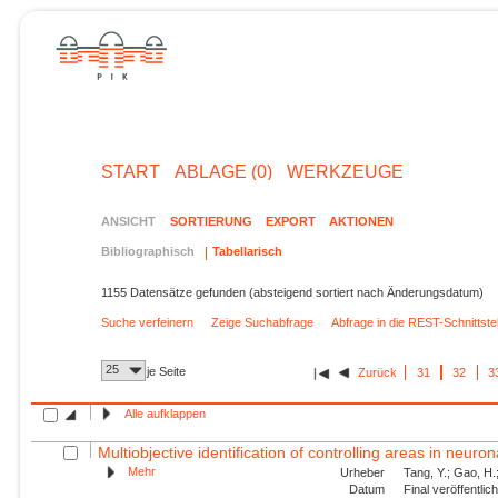
START
ABLAGE (0)
WERKZEUGE
ANSICHT
SORTIERUNG
EXPORT
AKTIONEN
Bibliographisch
Tabellarisch
1155 Datensätze gefunden (absteigend sortiert nach Änderungsdatum)
Suche verfeinern
Zeige Suchabfrage
Abfrage in die REST-Schnittst
25
je Seite
Zurück
31
32
3
Alle aufklappen
Multiobjective identification of controlling areas in neuro
Mehr
Urheber
Tang, Y.; Gao, H.
Datum
Final veröffentli