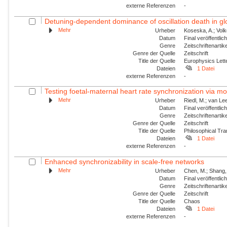
externe Referenzen
-
Detuning-dependent dominance of oscillation death in glob
Mehr
Urheber
Koseska, A.; Volk
Datum
Final veröffentli
Genre
Zeitschriftenartik
Genre der Quelle
Zeitschrift
Title der Quelle
Europhysics Lette
Dateien
1 Datei
externe Referenzen
-
Testing foetal-maternal heart rate synchronization via 
Mehr
Urheber
Riedl, M.; van Lee
Datum
Final veröffentli
Genre
Zeitschriftenartik
Genre der Quelle
Zeitschrift
Title der Quelle
Philosophical Tra
Dateien
1 Datei
externe Referenzen
-
Enhanced synchronizability in scale-free networks
Mehr
Urheber
Chen, M.; Shang, 
Datum
Final veröffentli
Genre
Zeitschriftenartik
Genre der Quelle
Zeitschrift
Title der Quelle
Chaos
Dateien
1 Datei
externe Referenzen
-