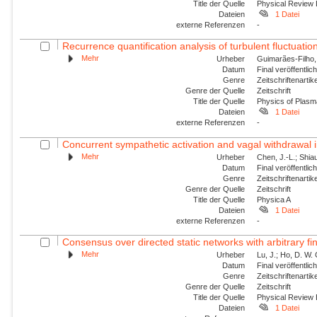
Title der Quelle
Physical Review 
Dateien
1 Datei
externe Referenzen
-
Recurrence quantification analysis of turbulent fluctuatio
Mehr
Urheber
Guimarães-Filho, Z
Datum
Final veröffentli
Genre
Zeitschriftenartik
Genre der Quelle
Zeitschrift
Title der Quelle
Physics of Plas
Dateien
1 Datei
externe Referenzen
-
Concurrent sympathetic activation and vagal withdrawal i
Mehr
Urheber
Chen, J.-L.; Shiau
Datum
Final veröffentli
Genre
Zeitschriftenartik
Genre der Quelle
Zeitschrift
Title der Quelle
Physica A
Dateien
1 Datei
externe Referenzen
-
Consensus over directed static networks with arbitrary fi
Mehr
Urheber
Lu, J.; Ho, D. W.
Datum
Final veröffentli
Genre
Zeitschriftenartik
Genre der Quelle
Zeitschrift
Title der Quelle
Physical Review
Dateien
1 Datei