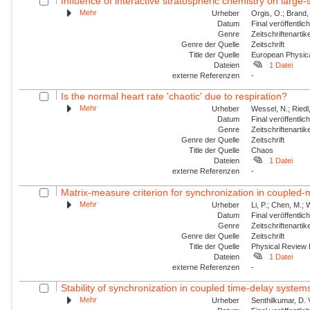
Influence of interactive stratospheric chemistry on large
Mehr
Urheber
Orgis, O.; Brand,
Datum
Final veröffentli
Genre
Zeitschriftenartik
Genre der Quelle
Zeitschrift
Title der Quelle
European Physica
Dateien
1 Datei
externe Referenzen
-
Is the normal heart rate 'chaotic' due to respiration?
Mehr
Urheber
Wessel, N.; Riedl
Datum
Final veröffentli
Genre
Zeitschriftenartik
Genre der Quelle
Zeitschrift
Title der Quelle
Chaos
Dateien
1 Datei
externe Referenzen
-
Matrix-measure criterion for synchronization in coupled
Mehr
Urheber
Li, P.; Chen, M.;
Datum
Final veröffentli
Genre
Zeitschriftenartik
Genre der Quelle
Zeitschrift
Title der Quelle
Physical Review
Dateien
1 Datei
externe Referenzen
-
Stability of synchronization in coupled time-delay system
Mehr
Urheber
Senthilkumar, D.