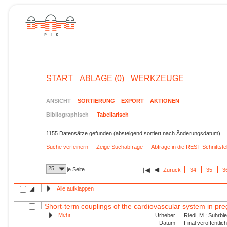
START
ABLAGE (0)
WERKZEUGE
ANSICHT
SORTIERUNG
EXPORT
AKTIONEN
Bibliographisch
Tabellarisch
1155 Datensätze gefunden (absteigend sortiert nach Änderungsdatum)
Suche verfeinern
Zeige Suchabfrage
Abfrage in die REST-Schnittst
25
je Seite
Zurück
34
35
3
Alle aufklappen
Short-term couplings of the cardiovascular system in pre
Mehr
Urheber
Riedl, M.; Suhrbie
Datum
Final veröffentli