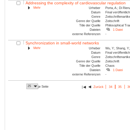
Addressing the complexity of cardiovascular regulation
Mehr
Urheber
Porta, A.; Di Rie
Datum
Final veröffentli
Genre
Zeitschriftenartik
Genre der Quelle
Zeitschrift
Title der Quelle
Philosophical Tra
Dateien
1 Datei
externe Referenzen
-
Synchronization in small-world networks
Mehr
Urheber
Wu, Y.; Shang, Y.
Datum
Final veröffentli
Genre
Zeitschriftenartik
Genre der Quelle
Zeitschrift
Title der Quelle
Chaos
Dateien
1 Datei
externe Referenzen
-
25
je Seite
Zurück
34
35
3