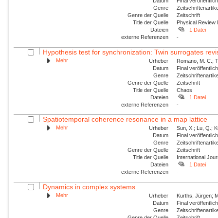
Datum
Final veröffentli
Genre
Zeitschriftenartik
Genre der Quelle
Zeitschrift
Title der Quelle
Physical Review
Dateien
1 Datei
externe Referenzen
-
Hypothesis test for synchronization: Twin surrogates revi
Mehr
Urheber
Romano, M. C.; Th
Datum
Final veröffentli
Genre
Zeitschriftenartik
Genre der Quelle
Zeitschrift
Title der Quelle
Chaos
Dateien
1 Datei
externe Referenzen
-
Spatiotemporal coherence resonance in a map lattice
Mehr
Urheber
Sun, X.; Lu, Q.; 
Datum
Final veröffentli
Genre
Zeitschriftenartik
Genre der Quelle
Zeitschrift
Title der Quelle
International Jou
Dateien
1 Datei
externe Referenzen
-
Dynamics in complex systems
Mehr
Urheber
Kurths, Jürgen; M
Datum
Final veröffentli
Genre
Zeitschriftenartik
Genre der Quelle
Zeitschrift