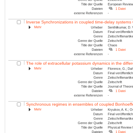
Title der Quelle
European Revie
Dateien
1 Datei
externe Referenzen
-
Inverse Synchronizations in coupled time-delay systems w
Mehr
Urheber
Senthilkumar, D.
Datum
Final veröffentli
Genre
Zeitschriftenartik
Genre der Quelle
Zeitschrift
Title der Quelle
Chaos
Dateien
1 Datei
externe Referenzen
-
The role of extracellular potassium dynamics in the differe
Mehr
Urheber
Florence, G.; Dahl
Datum
Final veröffentli
Genre
Zeitschriftenartik
Genre der Quelle
Zeitschrift
Title der Quelle
Journal of Theore
Dateien
1 Datei
externe Referenzen
-
Synchronous regimes in ensembles of coupled Bonhoeffer
Mehr
Urheber
Kryukov, A. K.; Os
Datum
Final veröffentli
Genre
Zeitschriftenartik
Genre der Quelle
Zeitschrift
Title der Quelle
Physical Review
Dateien
1 Datei