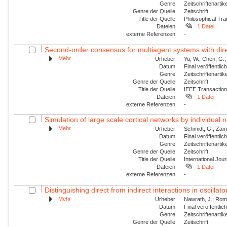
Genre
Zeitschriftenartik
Genre der Quelle
Zeitschrift
Title der Quelle
Philosophical Tra
Dateien
1 Datei
externe Referenzen
-
Second-order consensus for multiagent systems with dire
Mehr
Urheber
Yu, W.; Chen, G.;
Datum
Final veröffentli
Genre
Zeitschriftenartik
Genre der Quelle
Zeitschrift
Title der Quelle
IEEE Transaction
Dateien
1 Datei
externe Referenzen
-
Simulation of large scale cortical networks by individual
Mehr
Urheber
Schmidt, G.; Zam
Datum
Final veröffentli
Genre
Zeitschriftenartik
Genre der Quelle
Zeitschrift
Title der Quelle
International Jou
Dateien
1 Datei
externe Referenzen
-
Distinguishing direct from indirect interactions in oscillat
Mehr
Urheber
Nawrath, J.; Roman
Datum
Final veröffentli
Genre
Zeitschriftenartik
Genre der Quelle
Zeitschrift