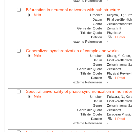
externe Referenzen
-
Bifurcation in neuronal networks with hub structure
Mehr
Urheber
Kitajima, H.; Kur
Datum
Final veröffentli
Genre
Zeitschriftenartik
Genre der Quelle
Zeitschrift
Title der Quelle
Physica A
Dateien
1 Datei
externe Referenzen
-
Generalized synchronization of complex networks
Mehr
Urheber
Shang, Y.; Chen, 
Datum
Final veröffentli
Genre
Zeitschriftenartik
Genre der Quelle
Zeitschrift
Title der Quelle
Physical Review
Dateien
1 Datei
externe Referenzen
-
Spectral universality of phase synchronization in non-ident
Mehr
Urheber
Fujiwara, N.; Kur
Datum
Final veröffentli
Genre
Zeitschriftenartik
Genre der Quelle
Zeitschrift
Title der Quelle
European Physica
Dateien
1 Datei
externe Referenzen
-