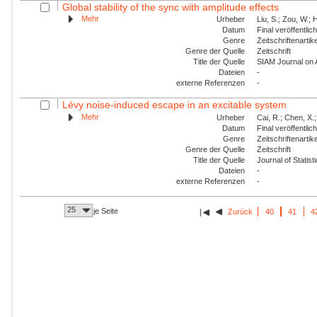
Global stability of the sync with amplitude effects
Mehr
Urheber
Liu, S.; Zou, W.; 
Datum
Final veröffentli
Genre
Zeitschriftenartik
Genre der Quelle
Zeitschrift
Title der Quelle
SIAM Journal on
Dateien
-
externe Referenzen
-
Lévy noise-induced escape in an excitable system
Mehr
Urheber
Cai, R.; Chen, X.;
Datum
Final veröffentli
Genre
Zeitschriftenartik
Genre der Quelle
Zeitschrift
Title der Quelle
Journal of Statis
Dateien
-
externe Referenzen
-
25
je Seite
Zurück
40
41
4