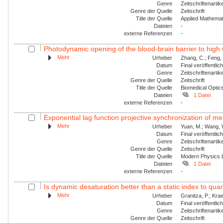
Genre
Zeitschriftenartik
Genre der Quelle
Zeitschrift
Title der Quelle
Applied Mathemat
Dateien
-
externe Referenzen
-
Photodynamic opening of the blood-brain barrier to high 
Mehr
Urheber
Zhang, C.; Feng, 
Datum
Final veröffentli
Genre
Zeitschriftenartik
Genre der Quelle
Zeitschrift
Title der Quelle
Biomedical Optic
Dateien
1 Datei
externe Referenzen
-
Exponential lag function projective synchronization of me
Mehr
Urheber
Yuan, M.; Wang, W.
Datum
Final veröffentli
Genre
Zeitschriftenartik
Genre der Quelle
Zeitschrift
Title der Quelle
Modern Physics L
Dateien
1 Datei
externe Referenzen
-
Is dynamic desaturation better than a static index to quanti
Mehr
Urheber
Granitza, P.; Krae
Datum
Final veröffentli
Genre
Zeitschriftenartik
Genre der Quelle
Zeitschrift