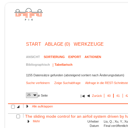
START
ABLAGE (0)
WERKZEUGE
ANSICHT
SORTIERUNG
EXPORT
AKTIONEN
Bibliographisch
Tabellarisch
1155 Datensätze gefunden (absteigend sortiert nach Änderungsdatum)
Suche verfeinern
Zeige Suchabfrage
Abfrage in die REST-Schnittst
25
je Seite
Zurück
40
41
4
Alle aufklappen
The sliding mode control for an airfoil system driven by 
Mehr
Urheber
Liu, Q.; Xu, Y.; X
Datum
Final veröffentli