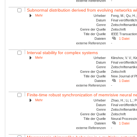
externe Referenzen
-
Subnormal distribution derived from evolving networks w
Mehr
Urheber
Feng, M.; Qu, H.;
Datum
Final veröffentli
Genre
Zeitschriftenartik
Genre der Quelle
Zeitschrift
Title der Quelle
IEEE Transaction
Dateien
1 Datei
externe Referenzen
-
Interval stability for complex systems
Mehr
Urheber
Klinshov, V. V.; Ki
Datum
Final veröffentli
Genre
Zeitschriftenartik
Genre der Quelle
Zeitschrift
Title der Quelle
New Journal of P
Dateien
1 Datei
externe Referenzen
-
Finite-time robust synchronization of memrisive neural n
Mehr
Urheber
Zhao, H.; Li, L.; 
Datum
Final veröffentli
Genre
Zeitschriftenartik
Genre der Quelle
Zeitschrift
Title der Quelle
Neural Processin
Dateien
1 Datei
externe Referenzen
-