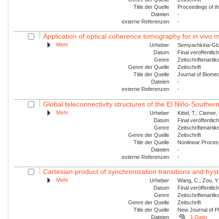
Title der Quelle
Proceedings of t
Dateien
-
externe Referenzen
-
Application of optical coherence tomography for in vivo m
Mehr
Urheber
Semyachkina-Glush
Datum
Final veröffentli
Genre
Zeitschriftenartik
Genre der Quelle
Zeitschrift
Title der Quelle
Journal of Biomed
Dateien
-
externe Referenzen
-
Global teleconnectivity structures of the El Niño-Southern
Mehr
Urheber
Kittel, T.; Ciemer, 
Datum
Final veröffentli
Genre
Zeitschriftenartik
Genre der Quelle
Zeitschrift
Title der Quelle
Nonlinear Proce
Dateien
-
externe Referenzen
-
Cartesian product of synchronization transitions and hyst
Mehr
Urheber
Wang, C.; Zou, Y.
Datum
Final veröffentli
Genre
Zeitschriftenartik
Genre der Quelle
Zeitschrift
Title der Quelle
New Journal of P
Dateien
1 Datei