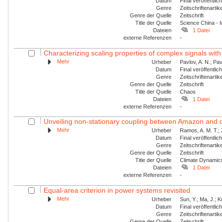
Datum
Final veröffentli
Genre
Zeitschriftenartik
Genre der Quelle
Zeitschrift
Title der Quelle
Science China - 
Dateien
1 Datei
externe Referenzen
-
Characterizing scaling properties of complex signals wit
Mehr
Urheber
Pavlov, A. N.; Pav
Datum
Final veröffentli
Genre
Zeitschriftenartik
Genre der Quelle
Zeitschrift
Title der Quelle
Chaos
Dateien
1 Datei
externe Referenzen
-
Unveiling non-stationary coupling between Amazon and o
Mehr
Urheber
Ramos, A. M. T.; Z
Datum
Final veröffentli
Genre
Zeitschriftenartik
Genre der Quelle
Zeitschrift
Title der Quelle
Climate Dynamic
Dateien
1 Datei
externe Referenzen
-
Equal-area criterion in power systems revisited
Mehr
Urheber
Sun, Y.; Ma, J.; 
Datum
Final veröffentli
Genre
Zeitschriftenartik
Genre der Quelle
Zeitschrift