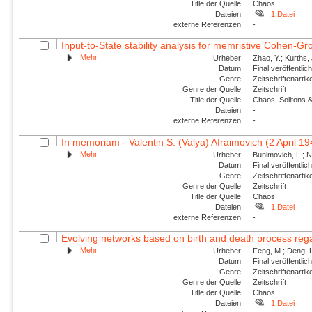
Title der Quelle
Chaos
Dateien
1 Datei
externe Referenzen
-
Input-to-State stability analysis for memristive Cohen-Gr
Mehr
Urheber
Zhao, Y.; Kurths,
Datum
Final veröffentli
Genre
Zeitschriftenartik
Genre der Quelle
Zeitschrift
Title der Quelle
Chaos, Solitons &
Dateien
-
externe Referenzen
-
In memoriam - Valentin S. (Valya) Afraimovich (2 April 1
Mehr
Urheber
Bunimovich, L.; N
Datum
Final veröffentli
Genre
Zeitschriftenartik
Genre der Quelle
Zeitschrift
Title der Quelle
Chaos
Dateien
1 Datei
externe Referenzen
-
Evolving networks based on birth and death process regar
Mehr
Urheber
Feng, M.; Deng, L
Datum
Final veröffentli
Genre
Zeitschriftenartik
Genre der Quelle
Zeitschrift
Title der Quelle
Chaos
Dateien
1 Datei