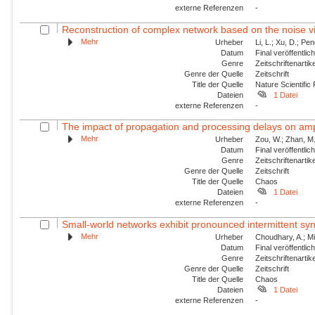
externe Referenzen
-
Reconstruction of complex network based on the noise v
Mehr
Urheber
Li, L.; Xu, D.; Pe
Datum
Final veröffentli
Genre
Zeitschriftenartik
Genre der Quelle
Zeitschrift
Title der Quelle
Nature Scientific
Dateien
1 Datei
externe Referenzen
-
The impact of propagation and processing delays on ampl
Mehr
Urheber
Zou, W.; Zhan, M.
Datum
Final veröffentli
Genre
Zeitschriftenartik
Genre der Quelle
Zeitschrift
Title der Quelle
Chaos
Dateien
1 Datei
externe Referenzen
-
Small-world networks exhibit pronounced intermittent sy
Mehr
Urheber
Choudhary, A.; Mit
Datum
Final veröffentli
Genre
Zeitschriftenartik
Genre der Quelle
Zeitschrift
Title der Quelle
Chaos
Dateien
1 Datei
externe Referenzen
-