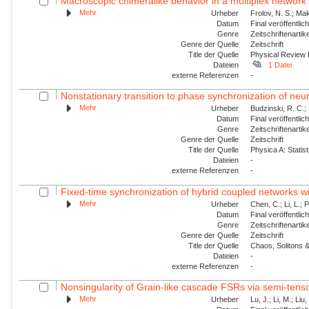
Macroscopic chimeralike behavior in a multiplex network
Mehr
Urheber
Frolov, N. S.; Mak
Datum
Final veröffentli
Genre
Zeitschriftenartik
Genre der Quelle
Zeitschrift
Title der Quelle
Physical Review
Dateien
1 Datei
externe Referenzen
-
Nonstationary transition to phase synchronization of neur
Mehr
Urheber
Budzinski, R. C.; 
Datum
Final veröffentli
Genre
Zeitschriftenartik
Genre der Quelle
Zeitschrift
Title der Quelle
Physica A: Statist
Dateien
-
externe Referenzen
-
Fixed-time synchronization of hybrid coupled networks wi
Mehr
Urheber
Chen, C.; Li, L.; 
Datum
Final veröffentli
Genre
Zeitschriftenartik
Genre der Quelle
Zeitschrift
Title der Quelle
Chaos, Solitons &
Dateien
-
externe Referenzen
-
Nonsingularity of Grain-like cascade FSRs via semi-tens
Mehr
Urheber
Lu, J.; Li, M.; Liu,