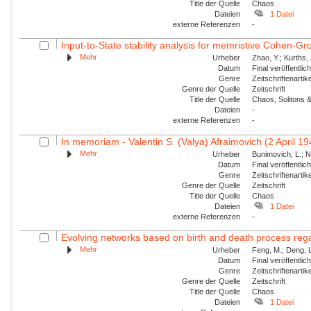
Title der Quelle
Chaos
Dateien
1 Datei
externe Referenzen
-
Input-to-State stability analysis for memristive Cohen-Gr
Mehr
Urheber
Zhao, Y.; Kurths,
Datum
Final veröffentli
Genre
Zeitschriftenartik
Genre der Quelle
Zeitschrift
Title der Quelle
Chaos, Solitons &
Dateien
-
externe Referenzen
-
In memoriam - Valentin S. (Valya) Afraimovich (2 April 1
Mehr
Urheber
Bunimovich, L.; N
Datum
Final veröffentli
Genre
Zeitschriftenartik
Genre der Quelle
Zeitschrift
Title der Quelle
Chaos
Dateien
1 Datei
externe Referenzen
-
Evolving networks based on birth and death process regar
Mehr
Urheber
Feng, M.; Deng, L
Datum
Final veröffentli
Genre
Zeitschriftenartik
Genre der Quelle
Zeitschrift
Title der Quelle
Chaos
Dateien
1 Datei