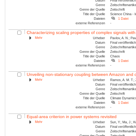
Datum
Final veröffentli
Genre
Zeitschriftenartik
Genre der Quelle
Zeitschrift
Title der Quelle
Science China - 
Dateien
1 Datei
externe Referenzen
-
Characterizing scaling properties of complex signals wit
Mehr
Urheber
Pavlov, A. N.; Pav
Datum
Final veröffentli
Genre
Zeitschriftenartik
Genre der Quelle
Zeitschrift
Title der Quelle
Chaos
Dateien
1 Datei
externe Referenzen
-
Unveiling non-stationary coupling between Amazon and o
Mehr
Urheber
Ramos, A. M. T.; Z
Datum
Final veröffentli
Genre
Zeitschriftenartik
Genre der Quelle
Zeitschrift
Title der Quelle
Climate Dynamic
Dateien
1 Datei
externe Referenzen
-
Equal-area criterion in power systems revisited
Mehr
Urheber
Sun, Y.; Ma, J.; 
Datum
Final veröffentli
Genre
Zeitschriftenartik
Genre der Quelle
Zeitschrift