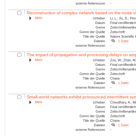
externe Referenzen
-
Reconstruction of complex network based on the noise v
Mehr
Urheber
Li, L.; Xu, D.; Pe
Datum
Final veröffentli
Genre
Zeitschriftenartik
Genre der Quelle
Zeitschrift
Title der Quelle
Nature Scientific
Dateien
1 Datei
externe Referenzen
-
The impact of propagation and processing delays on ampl
Mehr
Urheber
Zou, W.; Zhan, M.
Datum
Final veröffentli
Genre
Zeitschriftenartik
Genre der Quelle
Zeitschrift
Title der Quelle
Chaos
Dateien
1 Datei
externe Referenzen
-
Small-world networks exhibit pronounced intermittent sy
Mehr
Urheber
Choudhary, A.; Mit
Datum
Final veröffentli
Genre
Zeitschriftenartik
Genre der Quelle
Zeitschrift
Title der Quelle
Chaos
Dateien
1 Datei
externe Referenzen
-