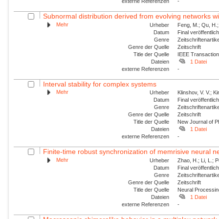
externe Referenzen
-
Subnormal distribution derived from evolving networks w
Mehr
Urheber
Feng, M.; Qu, H.;
Datum
Final veröffentli
Genre
Zeitschriftenartik
Genre der Quelle
Zeitschrift
Title der Quelle
IEEE Transaction
Dateien
1 Datei
externe Referenzen
-
Interval stability for complex systems
Mehr
Urheber
Klinshov, V. V.; Ki
Datum
Final veröffentli
Genre
Zeitschriftenartik
Genre der Quelle
Zeitschrift
Title der Quelle
New Journal of P
Dateien
1 Datei
externe Referenzen
-
Finite-time robust synchronization of memrisive neural n
Mehr
Urheber
Zhao, H.; Li, L.; 
Datum
Final veröffentli
Genre
Zeitschriftenartik
Genre der Quelle
Zeitschrift
Title der Quelle
Neural Processin
Dateien
1 Datei
externe Referenzen
-