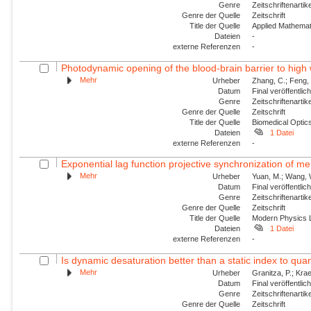
Genre
Zeitschriftenartik
Genre der Quelle
Zeitschrift
Title der Quelle
Applied Mathemat
Dateien
-
externe Referenzen
-
Photodynamic opening of the blood-brain barrier to high 
Mehr
Urheber
Zhang, C.; Feng, 
Datum
Final veröffentli
Genre
Zeitschriftenartik
Genre der Quelle
Zeitschrift
Title der Quelle
Biomedical Optic
Dateien
1 Datei
externe Referenzen
-
Exponential lag function projective synchronization of me
Mehr
Urheber
Yuan, M.; Wang, W.
Datum
Final veröffentli
Genre
Zeitschriftenartik
Genre der Quelle
Zeitschrift
Title der Quelle
Modern Physics L
Dateien
1 Datei
externe Referenzen
-
Is dynamic desaturation better than a static index to quanti
Mehr
Urheber
Granitza, P.; Krae
Datum
Final veröffentli
Genre
Zeitschriftenartik
Genre der Quelle
Zeitschrift