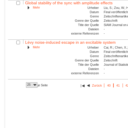
Global stability of the sync with amplitude effects
Mehr
Urheber
Liu, S.; Zou, W.; 
Datum
Final veröffentli
Genre
Zeitschriftenartik
Genre der Quelle
Zeitschrift
Title der Quelle
SIAM Journal on
Dateien
-
externe Referenzen
-
Lévy noise-induced escape in an excitable system
Mehr
Urheber
Cai, R.; Chen, X.;
Datum
Final veröffentli
Genre
Zeitschriftenartik
Genre der Quelle
Zeitschrift
Title der Quelle
Journal of Statis
Dateien
-
externe Referenzen
-
25
je Seite
Zurück
40
41
4