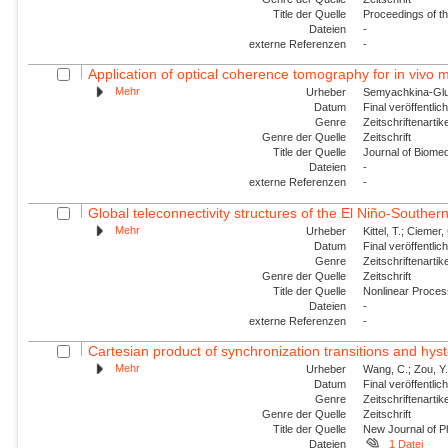
Title der Quelle
Proceedings of t
Dateien
-
externe Referenzen
-
Application of optical coherence tomography for in vivo m
Mehr
Urheber
Semyachkina-Glush
Datum
Final veröffentli
Genre
Zeitschriftenartik
Genre der Quelle
Zeitschrift
Title der Quelle
Journal of Biomed
Dateien
-
externe Referenzen
-
Global teleconnectivity structures of the El Niño-Southern
Mehr
Urheber
Kittel, T.; Ciemer, 
Datum
Final veröffentli
Genre
Zeitschriftenartik
Genre der Quelle
Zeitschrift
Title der Quelle
Nonlinear Proce
Dateien
-
externe Referenzen
-
Cartesian product of synchronization transitions and hyst
Mehr
Urheber
Wang, C.; Zou, Y.
Datum
Final veröffentli
Genre
Zeitschriftenartik
Genre der Quelle
Zeitschrift
Title der Quelle
New Journal of P
Dateien
1 Datei