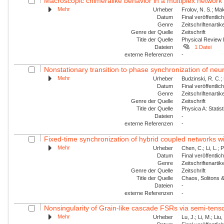
Macroscopic chimeralike behavior in a multiplex network
Mehr
Urheber
Frolov, N. S.; Mak
Datum
Final veröffentli
Genre
Zeitschriftenartik
Genre der Quelle
Zeitschrift
Title der Quelle
Physical Review
Dateien
1 Datei
externe Referenzen
-
Nonstationary transition to phase synchronization of neur
Mehr
Urheber
Budzinski, R. C.; 
Datum
Final veröffentli
Genre
Zeitschriftenartik
Genre der Quelle
Zeitschrift
Title der Quelle
Physica A: Statist
Dateien
-
externe Referenzen
-
Fixed-time synchronization of hybrid coupled networks wi
Mehr
Urheber
Chen, C.; Li, L.; 
Datum
Final veröffentli
Genre
Zeitschriftenartik
Genre der Quelle
Zeitschrift
Title der Quelle
Chaos, Solitons &
Dateien
-
externe Referenzen
-
Nonsingularity of Grain-like cascade FSRs via semi-tens
Mehr
Urheber
Lu, J.; Li, M.; Liu,