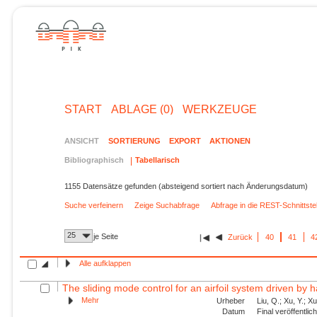
START
ABLAGE (0)
WERKZEUGE
ANSICHT
SORTIERUNG
EXPORT
AKTIONEN
Bibliographisch
Tabellarisch
1155 Datensätze gefunden (absteigend sortiert nach Änderungsdatum)
Suche verfeinern
Zeige Suchabfrage
Abfrage in die REST-Schnittst
25
je Seite
Zurück
40
41
4
Alle aufklappen
The sliding mode control for an airfoil system driven by 
Mehr
Urheber
Liu, Q.; Xu, Y.; X
Datum
Final veröffentli