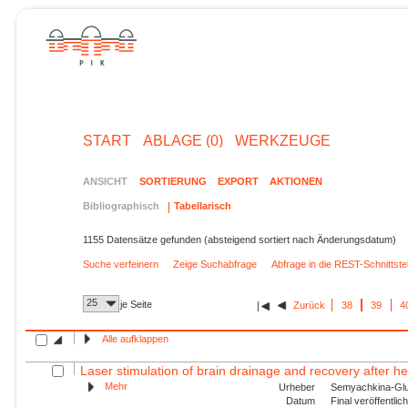
START
ABLAGE (0)
WERKZEUGE
ANSICHT
SORTIERUNG
EXPORT
AKTIONEN
Bibliographisch
Tabellarisch
1155 Datensätze gefunden (absteigend sortiert nach Änderungsdatum)
Suche verfeinern
Zeige Suchabfrage
Abfrage in die REST-Schnittst
25
je Seite
Zurück
38
39
4
Alle aufklappen
Laser stimulation of brain drainage and recovery after he
Mehr
Urheber
Semyachkina-Glus
Datum
Final veröffentli