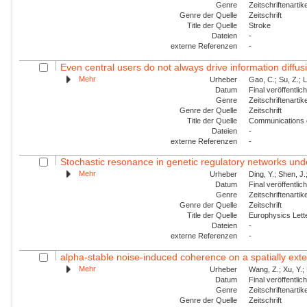
Genre
Zeitschriftenartik
Genre der Quelle
Zeitschrift
Title der Quelle
Stroke
Dateien
-
externe Referenzen
-
Even central users do not always drive information diffus
Mehr
Urheber
Gao, C.; Su, Z.; L
Datum
Final veröffentli
Genre
Zeitschriftenartik
Genre der Quelle
Zeitschrift
Title der Quelle
Communications 
Dateien
-
externe Referenzen
-
Stochastic resonance in genetic regulatory networks und
Mehr
Urheber
Ding, Y.; Shen, J.
Datum
Final veröffentli
Genre
Zeitschriftenartik
Genre der Quelle
Zeitschrift
Title der Quelle
Europhysics Lette
Dateien
-
externe Referenzen
-
alpha-stable noise-induced coherence on a spatially ex
Mehr
Urheber
Wang, Z.; Xu, Y.; 
Datum
Final veröffentli
Genre
Zeitschriftenartik
Genre der Quelle
Zeitschrift