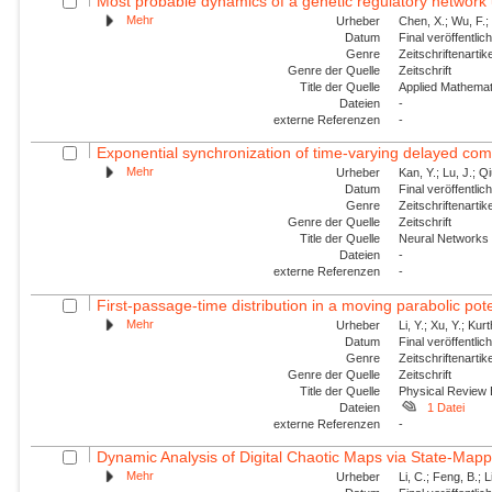
Most probable dynamics of a genetic regulatory network
Mehr
Urheber
Chen, X.; Wu, F.; 
Datum
Final veröffentli
Genre
Zeitschriftenartik
Genre der Quelle
Zeitschrift
Title der Quelle
Applied Mathemat
Dateien
-
externe Referenzen
-
Exponential synchronization of time-varying delayed com
Mehr
Urheber
Kan, Y.; Lu, J.; Q
Datum
Final veröffentli
Genre
Zeitschriftenartik
Genre der Quelle
Zeitschrift
Title der Quelle
Neural Networks
Dateien
-
externe Referenzen
-
First-passage-time distribution in a moving parabolic poten
Mehr
Urheber
Li, Y.; Xu, Y.; Ku
Datum
Final veröffentli
Genre
Zeitschriftenartik
Genre der Quelle
Zeitschrift
Title der Quelle
Physical Review
Dateien
1 Datei
externe Referenzen
-
Dynamic Analysis of Digital Chaotic Maps via State-Map
Mehr
Urheber
Li, C.; Feng, B.; L