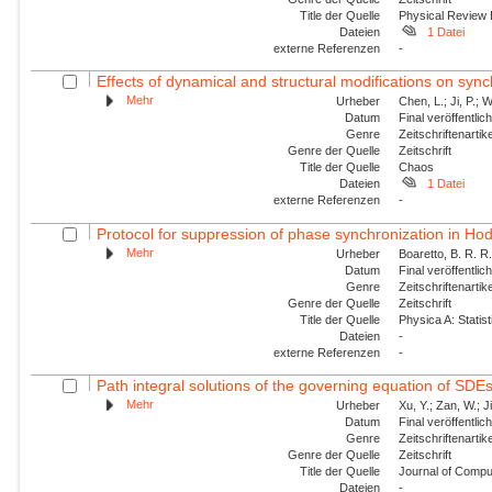
Title der Quelle
Physical Review
Dateien
1 Datei
externe Referenzen
-
Effects of dynamical and structural modifications on sync
Mehr
Urheber
Chen, L.; Ji, P.; 
Datum
Final veröffentli
Genre
Zeitschriftenartik
Genre der Quelle
Zeitschrift
Title der Quelle
Chaos
Dateien
1 Datei
externe Referenzen
-
Protocol for suppression of phase synchronization in Ho
Mehr
Urheber
Boaretto, B. R. R.
Datum
Final veröffentli
Genre
Zeitschriftenartik
Genre der Quelle
Zeitschrift
Title der Quelle
Physica A: Statist
Dateien
-
externe Referenzen
-
Path integral solutions of the governing equation of SDEs
Mehr
Urheber
Xu, Y.; Zan, W.; J
Datum
Final veröffentli
Genre
Zeitschriftenartik
Genre der Quelle
Zeitschrift
Title der Quelle
Journal of Compu
Dateien
-