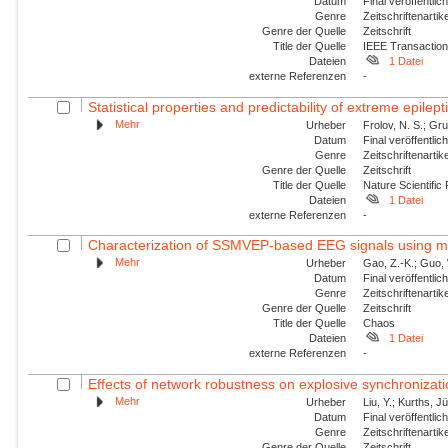
Datum
Final veröffentli
Genre
Zeitschriftenartik
Genre der Quelle
Zeitschrift
Title der Quelle
IEEE Transaction
Dateien
1 Datei
externe Referenzen
-
Statistical properties and predictability of extreme epilept
Mehr
Urheber
Frolov, N. S.; Gru
Datum
Final veröffentli
Genre
Zeitschriftenartik
Genre der Quelle
Zeitschrift
Title der Quelle
Nature Scientific
Dateien
1 Datei
externe Referenzen
-
Characterization of SSMVEP-based EEG signals using mult
Mehr
Urheber
Gao, Z.-K.; Guo, W
Datum
Final veröffentli
Genre
Zeitschriftenartik
Genre der Quelle
Zeitschrift
Title der Quelle
Chaos
Dateien
1 Datei
externe Referenzen
-
Effects of network robustness on explosive synchronizat
Mehr
Urheber
Liu, Y.; Kurths, J
Datum
Final veröffentli
Genre
Zeitschriftenartik
Genre der Quelle
Zeitschrift