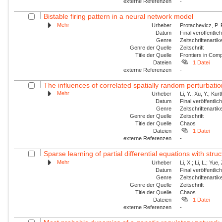
externe Referenzen
-
Bistable firing pattern in a neural network model
Mehr
Urheber
Protachevicz, P. R
Datum
Final veröffentli
Genre
Zeitschriftenartik
Genre der Quelle
Zeitschrift
Title der Quelle
Frontiers in Com
Dateien
1 Datei
externe Referenzen
-
The influences of correlated spatially random perturbation
Mehr
Urheber
Li, Y.; Xu, Y.; Ku
Datum
Final veröffentli
Genre
Zeitschriftenartik
Genre der Quelle
Zeitschrift
Title der Quelle
Chaos
Dateien
1 Datei
externe Referenzen
-
Sparse learning of partial differential equations with struc
Mehr
Urheber
Li, X.; Li, L.; Yue,
Datum
Final veröffentli
Genre
Zeitschriftenartik
Genre der Quelle
Zeitschrift
Title der Quelle
Chaos
Dateien
1 Datei
externe Referenzen
-