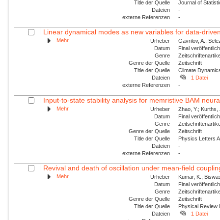
Title der Quelle
Journal of Statis
Dateien
-
externe Referenzen
-
Linear dynamical modes as new variables for data-driv
Mehr
Urheber
Gavrilov, A.; Sele
Datum
Final veröffentli
Genre
Zeitschriftenartik
Genre der Quelle
Zeitschrift
Title der Quelle
Climate Dynamic
Dateien
1 Datei
externe Referenzen
-
Input-to-state stability analysis for memristive BAM neura
Mehr
Urheber
Zhao, Y.; Kurths,
Datum
Final veröffentli
Genre
Zeitschriftenartik
Genre der Quelle
Zeitschrift
Title der Quelle
Physics Letters 
Dateien
-
externe Referenzen
-
Revival and death of oscillation under mean-field coupling:
Mehr
Urheber
Kumar, K.; Biswas,
Datum
Final veröffentli
Genre
Zeitschriftenartik
Genre der Quelle
Zeitschrift
Title der Quelle
Physical Review
Dateien
1 Datei