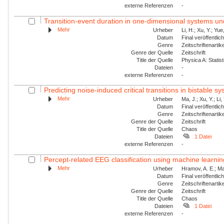
externe Referenzen
-
Transition-event duration in one-dimensional systems un
Mehr
Urheber
Li, H.; Xu, Y.; Yu
Datum
Final veröffentli
Genre
Zeitschriftenartik
Genre der Quelle
Zeitschrift
Title der Quelle
Physica A: Statist
Dateien
-
externe Referenzen
-
Predicting noise-induced critical transitions in bistable s
Mehr
Urheber
Ma, J.; Xu, Y.; Li, 
Datum
Final veröffentli
Genre
Zeitschriftenartik
Genre der Quelle
Zeitschrift
Title der Quelle
Chaos
Dateien
1 Datei
externe Referenzen
-
Percept-related EEG classification using machine learnin
Mehr
Urheber
Hramov, A. E.; Ma
Datum
Final veröffentli
Genre
Zeitschriftenartik
Genre der Quelle
Zeitschrift
Title der Quelle
Chaos
Dateien
1 Datei
externe Referenzen
-