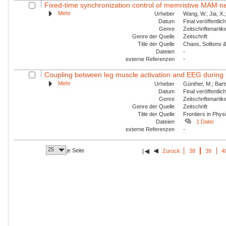
Fixed-time synchronization control of memristive MAM ne
Mehr
Urheber
Wang, W.; Jia, X.;
Datum
Final veröffentli
Genre
Zeitschriftenartik
Genre der Quelle
Zeitschrift
Title der Quelle
Chaos, Solitons &
Dateien
-
externe Referenzen
-
Coupling between leg muscle activation and EEG during n
Mehr
Urheber
Günther, M.; Barts
Datum
Final veröffentli
Genre
Zeitschriftenartik
Genre der Quelle
Zeitschrift
Title der Quelle
Frontiers in Phys
Dateien
1 Datei
externe Referenzen
-
25
je Seite
Zurück
38
39
4