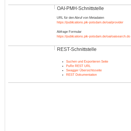
OAI-PMH-Schnittstelle
URL für den Abruf von Metadaten
https://publications.pik-potsdam.de/oai/provider
Abfrage Formular
https://publications.pik-potsdam.de/oai/oaisearch.do
REST-Schnittstelle
Suchen und Exportieren Seite
PuRe REST URL
Swagger Übersichtsseite
REST Dokumentation