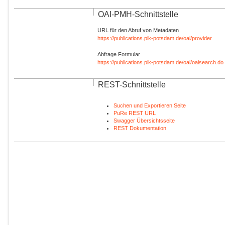
OAI-PMH-Schnittstelle
URL für den Abruf von Metadaten
https://publications.pik-potsdam.de/oai/provider
Abfrage Formular
https://publications.pik-potsdam.de/oai/oaisearch.do
REST-Schnittstelle
Suchen und Exportieren Seite
PuRe REST URL
Swagger Übersichtsseite
REST Dokumentation