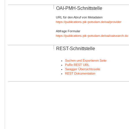
OAI-PMH-Schnittstelle
URL für den Abruf von Metadaten
https://publications.pik-potsdam.de/oai/provider
Abfrage Formular
https://publications.pik-potsdam.de/oai/oaisearch.do
REST-Schnittstelle
Suchen und Exportieren Seite
PuRe REST URL
Swagger Übersichtsseite
REST Dokumentation