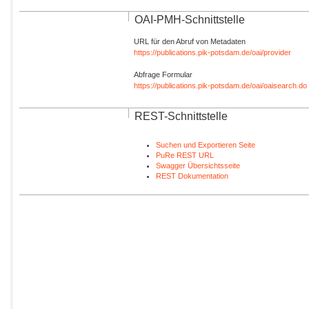
OAI-PMH-Schnittstelle
URL für den Abruf von Metadaten
https://publications.pik-potsdam.de/oai/provider
Abfrage Formular
https://publications.pik-potsdam.de/oai/oaisearch.do
REST-Schnittstelle
Suchen und Exportieren Seite
PuRe REST URL
Swagger Übersichtsseite
REST Dokumentation