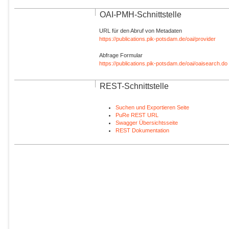
OAI-PMH-Schnittstelle
URL für den Abruf von Metadaten
https://publications.pik-potsdam.de/oai/provider
Abfrage Formular
https://publications.pik-potsdam.de/oai/oaisearch.do
REST-Schnittstelle
Suchen und Exportieren Seite
PuRe REST URL
Swagger Übersichtsseite
REST Dokumentation