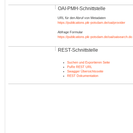
OAI-PMH-Schnittstelle
URL für den Abruf von Metadaten
https://publications.pik-potsdam.de/oai/provider
Abfrage Formular
https://publications.pik-potsdam.de/oai/oaisearch.do
REST-Schnittstelle
Suchen und Exportieren Seite
PuRe REST URL
Swagger Übersichtsseite
REST Dokumentation