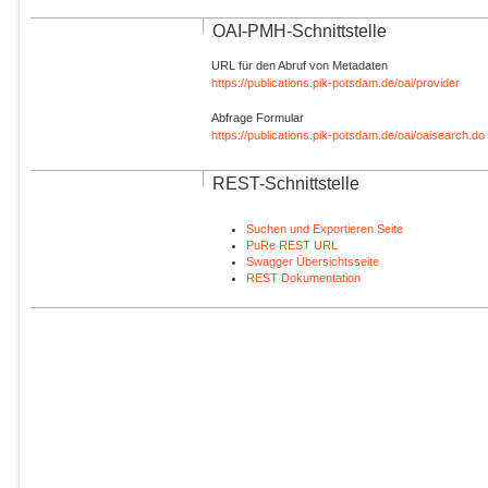
OAI-PMH-Schnittstelle
URL für den Abruf von Metadaten
https://publications.pik-potsdam.de/oai/provider
Abfrage Formular
https://publications.pik-potsdam.de/oai/oaisearch.do
REST-Schnittstelle
Suchen und Exportieren Seite
PuRe REST URL
Swagger Übersichtsseite
REST Dokumentation