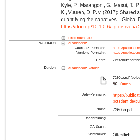
Kyle, P., Marangoni, G., Masui, T., P
K., Vuuren, D. P. v. (2017): Shared
quantifying the narratives. - Globa
https://doi.org/10.1016/j.gloenvcha
einblenden: alle
Basisdaten
ausblenden:
Datensatz-Permalink
https://publicati
Versions-Permalink
https://publicati
Genre
Zeitschriftenartike
Dateien
ausblenden: Dateien
7260oa.pdf (belieb
Öffnen
Datei-Permalink
https://publicat
potsdam.de/pu
Name
7260oa.pdf
Beschreibung
-
OA-Status
Sichtbarkeit
Öffentlich