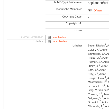
MIME-Typ / Prüfsumme
application/pdf
Technische Metadaten
Öffnen
Copyright Datum
-
Copyright Info
-
Lizenz
-
Externe Referenzen
einblenden:
Urheber
ausblenden:
1
Urheber
Bauer, Nicolas
, 
2
Calvin, K.
, Autor
2
Emmerling, J.
, A
2
Fricko, O.
, Autor
2
Fujimori, S.
, Auto
2
Hilaire, J.
, Autor
2
Eom, J.
, Autor
2
Krey, V.
, Autor
1
Kriegler, Elmar
, 
2
Mouratiadou, I.
, 
2
de Boer, H. S.
, A
Berg, M. van den
2
Carrara, S.
, Auto
2
Daigolou, V.
, Aut
2
Drouet, L.
, Autor
2
Edmonds, J.
, Au