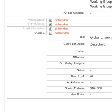
Working Group
Working Group
Art des Abschluß
-
Veranstaltung
einblenden:
Entscheidung
einblenden:
Projektinformation
einblenden:
Quelle 1
ausblenden:
Titel
Global Enviro
Genre der Quelle
Zeitschrift
Urheber
Affiliations
Ort, Verlag, Ausgabe
-
Seiten
-
Band / Heft
42
Artikelnummer
-
Start- / Endseite
316 - 330
Identifikator
-