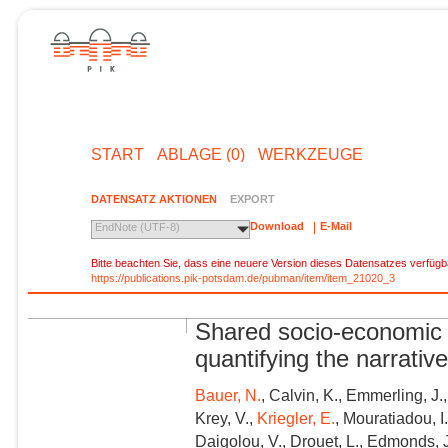
START
ABLAGE (0)
WERKZEUGE
DATENSATZ AKTIONEN
EXPORT
Download
E-Mail
EndNote (UTF-8)
Bitte beachten Sie, dass eine neuere Version dieses Datensatzes verfügba
https://publications.pik-potsdam.de/pubman/item/item_21020_3
Shared socio-economic 
quantifying the narrativ
Bauer, N.
, Calvin, K., Emmerling, J., 
Krey, V.,
Kriegler, E.
, Mouratiadou, I.
Daigolou, V., Drouet, L., Edmonds, J.