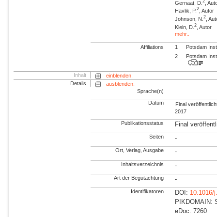
2
Gernaat, D.
, Aut
2
Havlik, P.
, Autor
2
Johnson, N.
, Aut
2
Klein, D.
, Autor
mehr..
Affiliations
1
Potsdam Inst
2
Potsdam Inst
Inhalt
einblenden:
Details
ausblenden:
Sprache(n)
Datum
Final veröffentlich
2017
Publikationsstatus
Final veröffentl
Seiten
-
Ort, Verlag, Ausgabe
-
Inhaltsverzeichnis
-
Art der Begutachtung
-
Identifikatoren
DOI:
10.1016/j
PIKDOMAIN: Su
eDoc: 7260