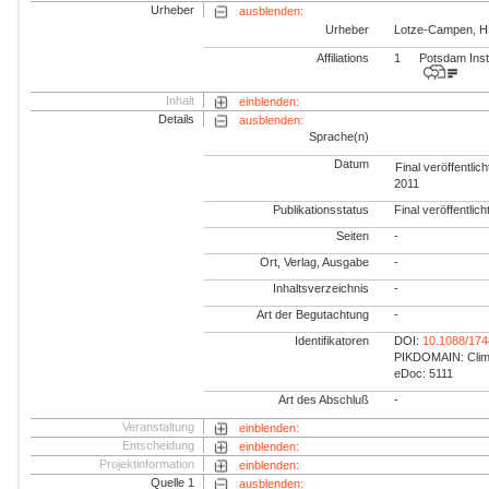
Urheber
ausblenden:
Urheber
Lotze-Campen, H
Affiliations
1
Potsdam Inst
Inhalt
einblenden:
Details
ausblenden:
Sprache(n)
Datum
Final veröffentlich
2011
Publikationsstatus
Final veröffentlich
Seiten
-
Ort, Verlag, Ausgabe
-
Inhaltsverzeichnis
-
Art der Begutachtung
-
Identifikatoren
DOI:
10.1088/174
PIKDOMAIN: Climat
eDoc: 5111
Art des Abschluß
-
Veranstaltung
einblenden:
Entscheidung
einblenden:
Projektinformation
einblenden:
Quelle 1
ausblenden: