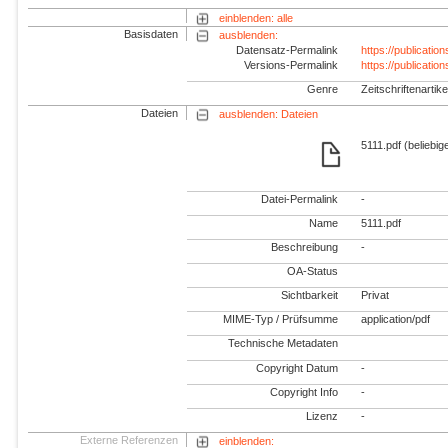
einblenden: alle
Basisdaten
ausblenden:
Datensatz-Permalink
https://publicati
Versions-Permalink
https://publicati
Genre
Zeitschriftenartike
Dateien
ausblenden: Dateien
5111.pdf (beliebig
Datei-Permalink
-
Name
5111.pdf
Beschreibung
-
OA-Status
Sichtbarkeit
Privat
MIME-Typ / Prüfsumme
application/pdf
Technische Metadaten
Copyright Datum
-
Copyright Info
-
Lizenz
-
Externe Referenzen
einblenden: