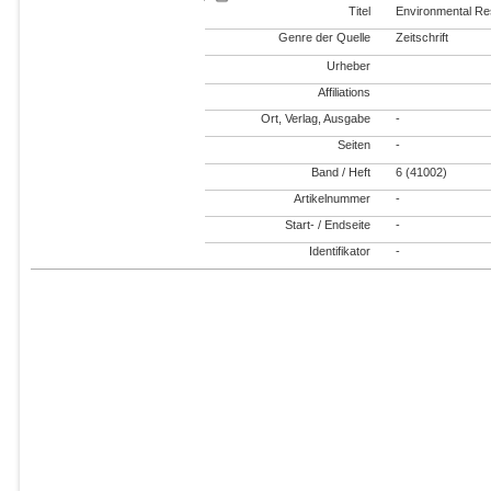
Titel
Environmental Re
Genre der Quelle
Zeitschrift
Urheber
Affiliations
Ort, Verlag, Ausgabe
-
Seiten
-
Band / Heft
6 (41002)
Artikelnummer
-
Start- / Endseite
-
Identifikator
-