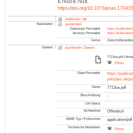
E7910-E7918.
https://doi.org/10.1073/pnas.17043
einblenden: alle
Basisdaten
ausblenden:
Datensatz-Permalink
https://publicati
Versions-Permalink
https://publicati
Genre
Zeitschriftenartike
Dateien
ausblenden: Dateien
7713oa.pdf (Verl
Öffnen
Datei-Permalink
https://publicat
potsdam.de/pu
Name
7713oa.pdf
Beschreibung
-
OA-Status
Sichtbarkeit
Öffentlich
MIME-Typ / Prüfsumme
application/pdf
Technische Metadaten
Öffnen