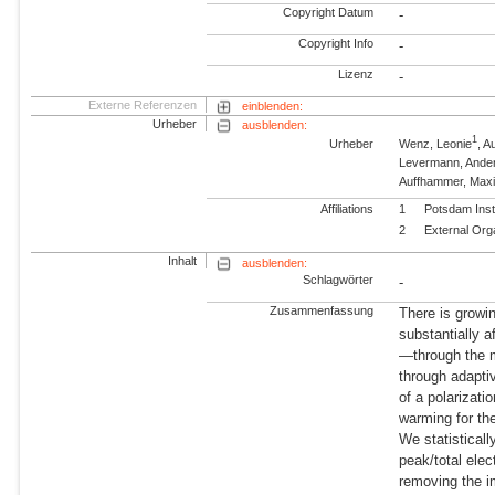
Copyright Datum
-
Copyright Info
-
Lizenz
-
Externe Referenzen
einblenden:
Urheber
ausblenden:
1
Urheber
Wenz, Leonie
, 
Levermann, Ande
Auffhammer, Maxi
Affiliations
1
Potsdam Inst
2
External Org
Inhalt
ausblenden:
Schlagwörter
-
Zusammenfassung
There is growi
substantially a
—through the 
through adapti
of a polarizati
warming for the
We statistical
peak/total elec
removing the i