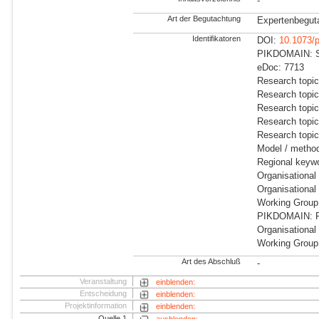
-
Art der Begutachtung
Expertenbegut
Identifikatoren
DOI:
10.1073/
PIKDOMAIN: Su
eDoc: 7713
Research topic
Research topi
Research topi
Research topic
Research topi
Model / method
Regional keyw
Organisationa
Organisational
Working Group:
PIKDOMAIN: RD
Organisational
Working Group
Art des Abschluß
-
Veranstaltung
einblenden:
Entscheidung
einblenden:
Projektinformation
einblenden:
Quelle 1
ausblenden: