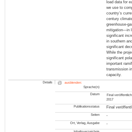
load data for 
we use to compu
country’s curr
century climat
greenhouse-gas
mitigation—in 
significant inc
in southern an
significant de
While the proj
significant po
important ramif
transmission in
capacity.
Details
ausblenden:
Sprache(n)
Datum
Final veröffentlich
2017
Publikationsstatus
Final veröffentl
Seiten
-
Ort, Verlag, Ausgabe
-
Inhaltsverzeichnis