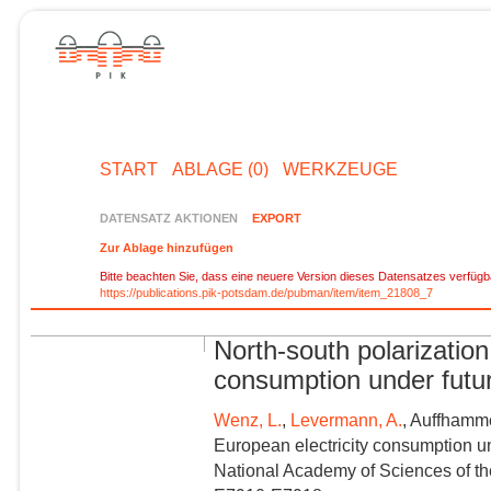
START
ABLAGE (0)
WERKZEUGE
DATENSATZ AKTIONEN
EXPORT
Zur Ablage hinzufügen
Bitte beachten Sie, dass eine neuere Version dieses Datensatzes verfügba
https://publications.pik-potsdam.de/pubman/item/item_21808_7
North-south polarization
consumption under futu
Wenz, L.
,
Levermann, A.
, Auffhamme
European electricity consumption un
National Academy of Sciences of th