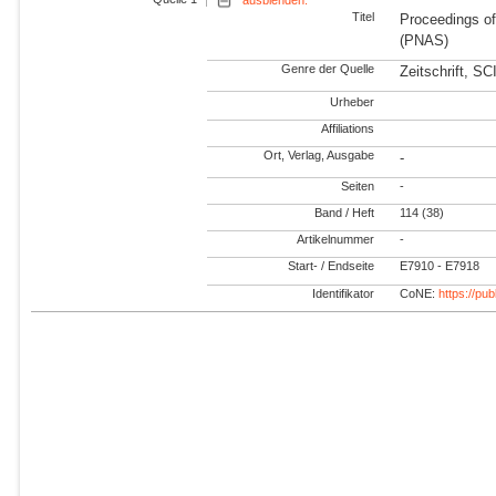
Titel
Proceedings of
(PNAS)
Genre der Quelle
Zeitschrift, S
Urheber
Affiliations
Ort, Verlag, Ausgabe
-
Seiten
-
Band / Heft
114 (38)
Artikelnummer
-
Start- / Endseite
E7910 - E7918
Identifikator
CoNE:
https://pu