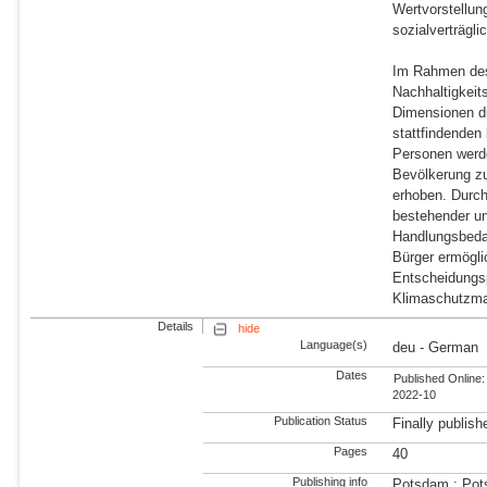
Wertvorstellun
sozialverträgl
Im Rahmen des 
Nachhaltigkeit
Dimensionen di
stattfindenden
Personen werd
Bevölkerung z
erhoben. Durch
bestehender u
Handlungsbedar
Bürger ermögli
Entscheidungsp
Klimaschutzma
Details
hide
Language(s)
deu - German
Dates
Published Online:
2022-10
Publication Status
Finally publish
Pages
40
Publishing info
Potsdam : Pots