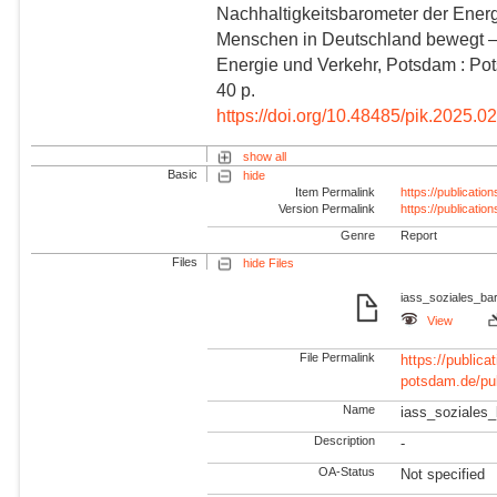
Nachhaltigkeitsbarometer der Ener
Menschen in Deutschland bewegt –
Energie und Verkehr, Potsdam : Pot
40 p.
https://doi.org/10.48485/pik.2025.0
show all
Basic
hide
Item Permalink
https://publicati
Version Permalink
https://publicati
Genre
Report
Files
hide Files
iass_soziales_ba
View
File Permalink
https://publicat
potsdam.de/pu
Name
iass_soziales
Description
-
OA-Status
Not specified