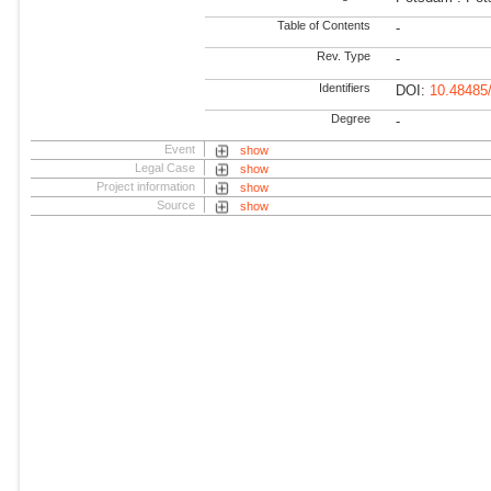
Table of Contents
-
Rev. Type
-
Identifiers
DOI:
10.48485
Degree
-
Event
show
Legal Case
show
Project information
show
Source
show