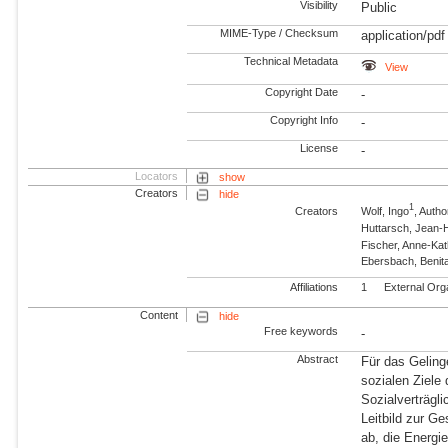
Visibility
Public
MIME-Type / Checksum
application/pdf
Technical Metadata
View
Copyright Date
-
Copyright Info
-
License
-
Locators
show
Creators
hide
1
Creators
Wolf, Ingo
, Autho
Huttarsch, Jean-
Fischer, Anne-Kat
Ebersbach, Benit
Affiliations
1
External Org
Content
hide
Free keywords
-
Abstract
Für das Geling
sozialen Ziele 
Sozialverträgli
Leitbild zur G
ab, die Energ