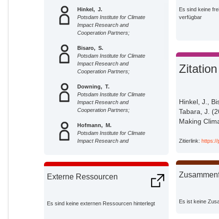
Hinkel, J.
Es sind keine fre
Potsdam Institute for Climate
verfügbar
Impact Research and
Cooperation Partners;
Bisaro, S.
Potsdam Institute for Climate
Impact Research and
Zitation
Cooperation Partners;
Downing, T.
Potsdam Institute for Climate
Hinkel, J., B
Impact Research and
Cooperation Partners;
Tabara, J. (2
Making Clim
Hofmann, M.
Potsdam Institute for Climate
Zitierlink:
https:/
Impact Research and
Cooperation Partners;
Lonsdale, K.
Potsdam Institute for Climate
Zusammen
Externe Ressourcen
Impact Research and
Cooperation Partners;
Es ist keine Zu
Mcevoy, D.
Es sind keine externen Ressourcen hinterlegt
Potsdam Institute for Climate
Impact Research and