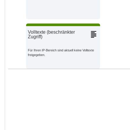
Cooperation Partners;
Tabara, J.
Potsdam Institute for Climate
Impact Research and
Cooperation Partners;
Volltexte (beschränkter
Zugriff)
Hulme, M.
Potsdam Institute for Climate
Impact Research and
Cooperation Partners;
Für Ihren IP-Bereich sind aktuell keine Volltexte
freigegeben.
Neufeldt, H.
Potsdam Institute for Climate
Impact Research and
Cooperation Partners;