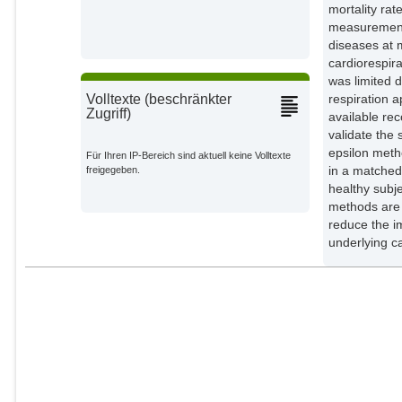
mortality ra
measurements
diseases at 
cardiorespira
was limited 
respiration a
Volltexte (beschränkter
Zugriff)
available rec
validate the 
epsilon meth
Für Ihren IP-Bereich sind aktuell keine Volltexte
in a matched
freigegeben.
healthy subj
methods are 
reduce the im
underlying c