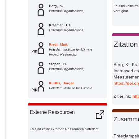
Berg, K.
Es sind keine fre
External Organizations;
verfügbar
Kraemer, J. F.
External Organizations;
Zitation
Riedl, Maik
Potsdam Institute for Climate
Impact Research;
Berg, K., Kra
Stepan, H.
External Organizations;
Increased ca
Measurement
https://doi.
Kurths, Jürgen
Potsdam Institute for Climate
Impact Research;
Zitierlink:
htt
Wessel, N.
External Organizations;
Externe Ressourcen
Zusamme
Es sind keine externen Ressourcen hinterlegt
Preeclampsia