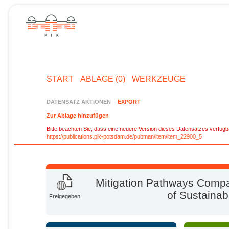
START
ABLAGE (0)
WERKZEUGE
DATENSATZ AKTIONEN
EXPORT
Zur Ablage hinzufügen
Bitte beachten Sie, dass eine neuere Version dieses Datensatzes verfügba
https://publications.pik-potsdam.de/pubman/item/item_22900_5
Mitigation Pathways Compat
of Sustaina
Freigegeben