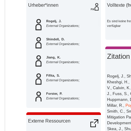
Urheber*innen
Volltexte (f
Rogelj, J.
Es sind keine fre
External Organizations;
verfügbar
Shindell, D.
External Organizations;
Zitation
Jiang, K.
External Organizations;
Fifita, S.
Rogelj, J., Sh
External Organizations;
Kheshgi, H.,
V., Calvin, K
J., Fuss, S.,
Forster, P.
External Organizations;
Huppmann, 
Millar, R.,
Po
Smith, C., Sm
Ginzburg, V.
External Organizations;
Mitigation P
Externe Ressourcen
Development. 
Skea, J., Shu
Handa, C.