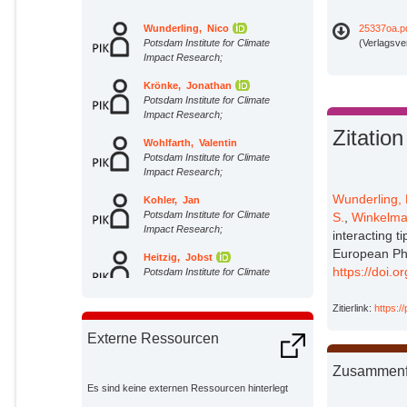
Wunderling, Nico
25337oa.p
Potsdam Institute for Climate
(Verlagsve
Impact Research;
Krönke, Jonathan
Potsdam Institute for Climate
Impact Research;
Zitation
Wohlfarth, Valentin
Potsdam Institute for Climate
Impact Research;
Wunderling, 
Kohler, Jan
Potsdam Institute for Climate
S.
,
Winkelma
Impact Research;
interacting 
European Phy
Heitzig, Jobst
https://doi.
Potsdam Institute for Climate
Impact Research;
Zitierlink:
https:/
Staal, Arie
External Organizations;
Externe Ressourcen
Zusammen
Willner, Sven
Potsdam Institute for Climate
Es sind keine externen Ressourcen hinterlegt
Impact Research;