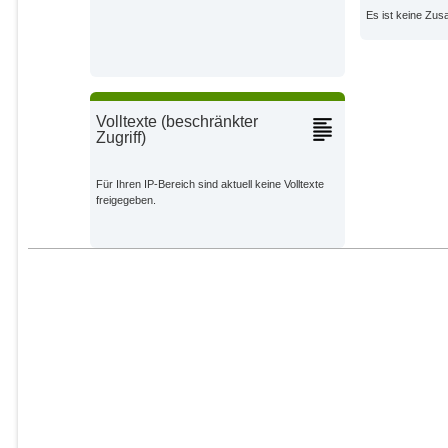
Es ist keine Zu
Winkelmann, Ricarda
Potsdam Institute for Climate
Impact Research;
Donges, Jonathan
Friedemann
Potsdam Institute for Climate
Volltexte (beschränkter
Impact Research;
Zugriff)
Für Ihren IP-Bereich sind aktuell keine Volltexte
freigegeben.