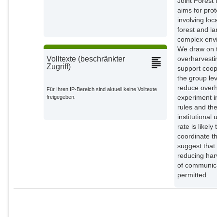
Joint Forest
aims for pro
involving lo
forest and la
complex env
We draw on t
overharvesti
Volltexte (beschränkter
Zugriff)
support coop
the group lev
reduce overha
Für Ihren IP-Bereich sind aktuell keine Volltexte
experiment i
freigegeben.
rules and th
institutional
rate is likel
coordinate t
suggest that 
reducing har
of communica
permitted.