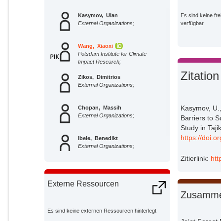
Kasymov, Ulan
Es sind keine fre
External Organizations;
verfügbar
Wang, Xiaoxi
Potsdam Institute for Climate
Impact Research;
Zitation
Zikos, Dimitrios
External Organizations;
Kasymov, U.
Chopan, Massih
External Organizations;
Barriers to 
Study in Taj
https://doi.
Ibele, Benedikt
External Organizations;
Zitierlink:
htt
Externe Ressourcen
Zusamme
Es sind keine externen Ressourcen hinterlegt