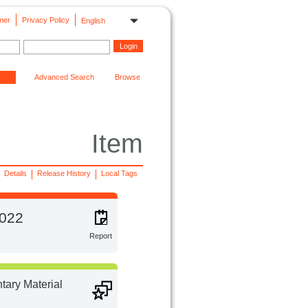
mer
Privacy Policy
English
Advanced Search
Browse
Item
Details
Release History
Local Tags
2022
Report
ary Material