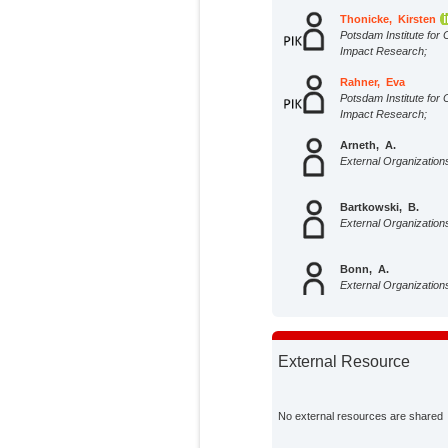
Thonicke, Kirsten
Potsdam Institute for 
Impact Research;
Rahner, Eva
Potsdam Institute for 
Impact Research;
Arneth, A.
External Organization
Bartkowski, B.
External Organization
Bonn, A.
External Organization
Döhler, C.
External Organization
External Resource
Finger, R.
External Organization
No external resources are shared