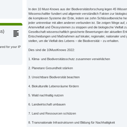
s;
In den 10 Must-Knows aus der Biodiversitätsforschung legen 45 Wissen
Wissenschaftler fundiert und allgemein verständlich Fakten zur biologisch
die komplexen Systeme der Erde, indem sie zehn Schlüsselbereiche h
jeder untrennbar mit allen anderen verbunden ist. Sie zeigen Wege auf, 
s;
Artenvielfalt und Ökosystemen zu stoppen und die biologische Vielfalt zu fö
ss)
Gesellschaft wissenschaftlich gesicherte Bewertungen der aktuellen Erk
Entscheidungen und Maßnahmen auf lokaler, regionaler, nationaler und 
stellen, um die Vielfalt des Lebens – die Biodiversität – zu erhalten.
s;
ared for your IP
Dies sind die 10MustKnows 2022:
1. Klima- und Biodiversitätsschutz zusammen verwirklichen
s;
2. Planetare Gesundheit stärken
s;
3. Unsichtbare Biodiversität beachten
4. Biokulturelle Lebensräume fördern
s;
5. Wald nachhaltig nutzen
6. Landwirtschaft umbauen
s;
7. Land und Ressourcen schützen
8. Transnationale Infrastrukturen und Bildung für Nachhaltigkeit