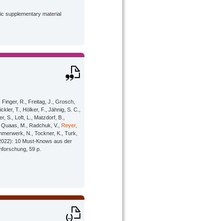
lic supplementary material
, Finger, R., Freitag, J., Grosch,
ler, T., Hölker, F., Jähnig, S. C.,
 S., Loft, L., Matzdorf, B.,
., Quaas, M., Radchuk, V.,
Reyer,
ommerwerk, N., Tockner, K., Turk,
 (2022): 10 Must-Knows aus der
enforschung, 59 p.