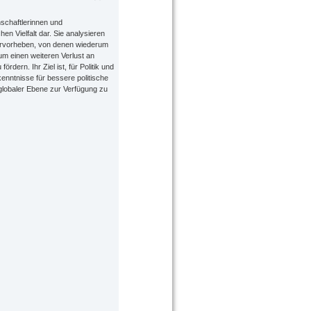
schaftlerinnen und
en Vielfalt dar. Sie analysieren
ervorheben, von denen wiederum
um einen weiteren Verlust an
rdern. Ihr Ziel ist, für Politik und
enntnisse für bessere politische
globaler Ebene zur Verfügung zu