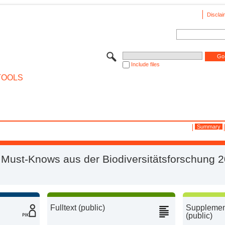
Disclai
Include files
TOOLS
Summary
 Must-Knows aus der Biodiversitätsforschung 
Fulltext (public)
Supplement
(public)