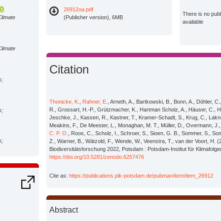
26912oa.pdf
There is no pub
Climate
(Publisher version), 6MB
available
Climate
Citation
s;
Thonicke, K.
,
Rahner, E.
, Arneth, A., Bartkowski, B., Bonn, A., Döhler, C.
R., Grossart, H.-P., Grützmacher, K., Hartman Scholz, A., Häuser, C., Hick
s;
Jeschke, J., Kassen, R., Kastner, T., Kramer-Schadt, S., Krug, C., Lakner,
Meakins, F., De Meester, L., Monaghan, M. T., Müller, D., Overmann, J
C. P. O.
, Roos, C., Scholz, I., Schroer, S., Sioen, G. B., Sommer, S., S
s;
Z., Warner, B., Wätzold, F., Wende, W., Veenstra, T., van der Voort, H.
Biodiversitätsforschung 2022, Potsdam : Potsdam-Institut für Klimafolg
https://doi.org/10.5281/zenodo.6257476
s;
Cite as:
https://publications.pik-potsdam.de/pubman/item/item_26912
s;
Abstract