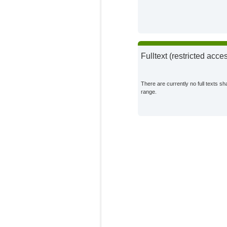
Freitag, J.
External Organization
Grosch, R.
External Organization
Fulltext (restricted acce
Grossart, H.-P.
External Organization
There are currently no full texts sh
range.
Grützmacher, K.
External Organization
Hartman Scholz, A.
External Organization
Häuser, C.
External Organization
Hickler, T.
External Organization
Hölker, F.