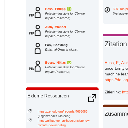
Hess, Philipp
32011oa.p
Potsdam Institute for Climate
(Verlagsve
Impact Research;
Aich, Michael
Potsdam Institute for Climate
Impact Research;
Zitation
Pan, Baoxiang
External Organizations;
Hess, P.
,
Aic
Boers, Niklas
Potsdam Institute for Climate
uncertainty-
Impact Research;
machine lear
https://doi.
Zitierlink:
htt
Externe Ressourcen
https://zenodo.org/records/4683086
Zusamme
(Ergänzendes Material)
https://github.com/p-hss/consistency-
climate-downscaling