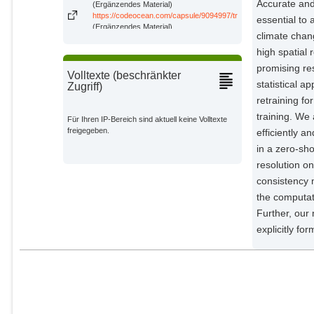
Accurate and
(Ergänzendes Material)
https://codeocean.com/capsule/9094997/tree/v1
essential to
(Ergänzendes Material)
climate chang
high spatial
promising re
Volltexte (beschränkter
statistical 
Zugriff)
retraining f
training. We
Für Ihren IP-Bereich sind aktuell keine Volltexte
freigegeben.
efficiently a
in a zero-sh
resolution o
consistency m
the computati
Further, our
explicitly fo