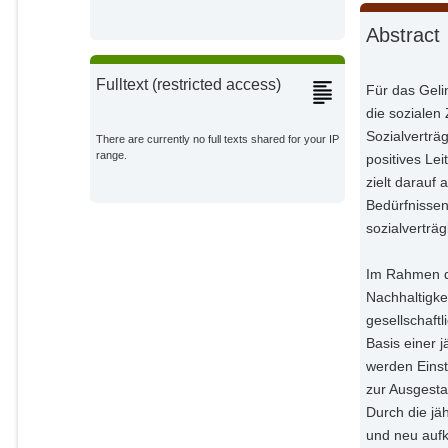
Abstract
Fulltext (restricted access)
Für das Geli
die sozialen 
Sozialverträg
There are currently no full texts shared for your IP
range.
positives Le
zielt darauf
Bedürfnissen
sozialverträ
Im Rahmen de
Nachhaltigke
gesellschaft
Basis einer 
werden Eins
zur Ausgest
Durch die jä
und neu auf