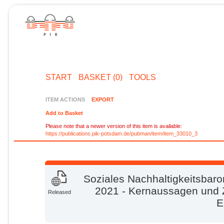
START
BASKET (0)
TOOLS
ITEM ACTIONS
EXPORT
Add to Basket
Please note that a newer version of this item is available:
https://publications.pik-potsdam.de/pubman/item/item_33010_3
Soziales Nachhaltigkeitsbar
2021 - Kernaussagen und
Released
E