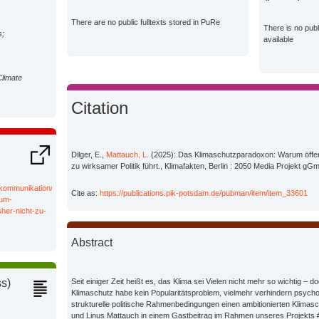
There are no public fulltexts stored in PuRe
There is no pub
s;
available
Climate
Citation
Dilger, E.,
Mattauch, L.
(2025): Das Klimaschutzparadoxon: Warum öffen
zu wirksamer Politik führt., Klimafakten, Berlin : 2050 Media Projekt gG
/kommunikation/das-
Cite as:
https://publications.pik-potsdam.de/pubman/item/item_33601
rum-
sher-nicht-zu-
Abstract
Seit einiger Zeit heißt es, das Klima sei Vielen nicht mehr so wichtig – d
ss)
Klimaschutz habe kein Popularitätsproblem, vielmehr verhindern psyc
strukturelle politische Rahmenbedingungen einen ambitionierten Klimasc
und Linus Mattauch in einem Gastbeitrag im Rahmen unseres Projekts