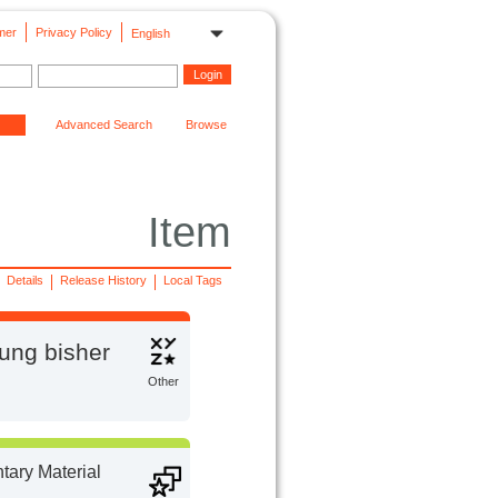
mer
Privacy Policy
English
Advanced Search
Browse
Item
Details
Release History
Local Tags
ung bisher
Other
ary Material