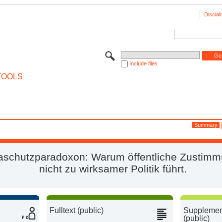
Disclai
Include files
TOOLS
Summary
aschutzparadoxon: Warum öffentliche Zustimm
nicht zu wirksamer Politik führt.
Fulltext (public)
Supplement
(public)