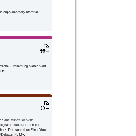
lic supplementary material
tliche Zustimmung bisher nicht
mbH.
och das stimmt so nicht.
hologische Mechanismen und
hutz. Das schreiben Elina Dilger
 #DebattenKLIMA.