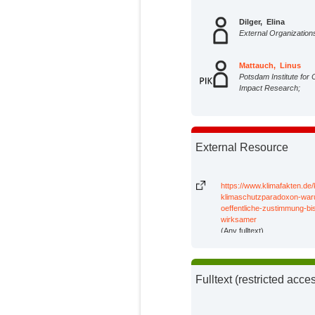
Dilger, Elina
External Organization
Mattauch, Linus
Potsdam Institute for 
Impact Research;
External Resource
https://www.klimafakten.de
klimaschutzparadoxon-wa
oeffentliche-zustimmung-bi
wirksamer
(Any fulltext)
Fulltext (restricted acce