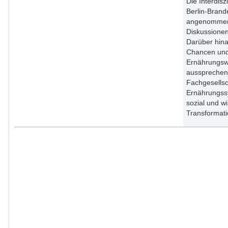
Die Interdis
External Organizations;
Berlin-Bran
angenommen. 
Wolff, Johanna
Diskussionen
External Organizations;
Darüber hina
Chancen und
Ernährungswe
aussprechen
Fachgesellsc
Ernährungssy
sozial und wi
Transformati