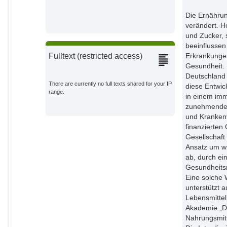
Korte, Martin
External Organizations;
Die Ernährun
verändert. H
und Zucker, 
Kuhlmey, Adelheid
External Organizations;
beeinflussen
Erkrankungen
Fulltext (restricted access)
Gesundheit. 
Mons, Ute
External Organizations;
Deutschland k
There are currently no full texts shared for your IP
diese Entwic
range.
in einem im
Schirmaier, Anne
zunehmendem
External Organizations;
und Krankenv
finanzierte
Seifert, Georg
Gesellschaft 
External Organizations;
Ansatz um wi
ab, durch ei
Siegmund, Britta
Gesundheitsr
External Organizations;
Eine solche 
unterstützt 
von Philipsborn, Peter
Lebensmittel
External Organizations;
Akademie „Di
Nahrungsmitte
Willmitzer, Lothar