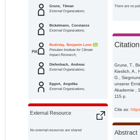
Grune, Tilman
There are no publ
External Organizations;
Bickelmann, Constanze
External Organizations;
Citation
Bodirsky, Benjamin Leon
Potsdam Institute for Climate
Impact Research;
Grune, T., B
Diefenbach, Andreas
External Organizations;
Kieslich, A.,
G., Siegmund,
unserer Ern
Eggert, Angelika
External Organizations;
Akademie ; 1
115 p.
Grüters-Kieslich, Annette
External Organizations;
Cite as:
http
External Resource
Hertwig, Ralph
External Organizations;
No external resources are shared
Abstract