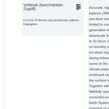
Volltexte (beschränkter
Accurate, hi
Zugriff)
balance (SMB
sea-level ri
Für Ihren IP-Bereich sind aktuell keine Volltexte
limited to co
freigegeben.
generative m
downscale lo
to 32 (from 
on monthly o
ice-sheet to
during infer
sums on the 
climate state
continued ra
the surface 
Together wit
faithfully re
corrected o
Earth Syste
potential of