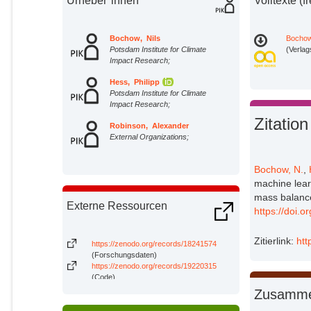
Urheber*innen
Volltexte (f
Bochow, Nils
Bochow
Potsdam Institute for Climate
(Verla
Impact Research;
Hess, Philipp
Potsdam Institute for Climate
Impact Research;
Zitation
Robinson, Alexander
External Organizations;
Bochow, N.
,
machine lear
mass balance
Externe Ressourcen
https://doi.
Zitierlink:
htt
https://zenodo.org/records/18241574
(Forschungsdaten)
https://zenodo.org/records/19220315
(Code)
Zusamme