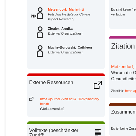
Metzendorf, Maria-Inti
Es sind keine fre
Potsdam Institute for Climate
verfügbar
Impact Research;
Ziegler, Annika
External Organizations;
Zitation
Muche-Borowski, Cathleen
External Organizations;
Metzendorf, 
Warum die G
Gesundheitsv
Externe Ressourcen
Zitierlink:
https:/
https://journal.kvhh.net/4-2026/planetary-
health
(Verlagsversion)
Zusammen
Es ist keine Zu
Volltexte (beschränkter
Zugriff)