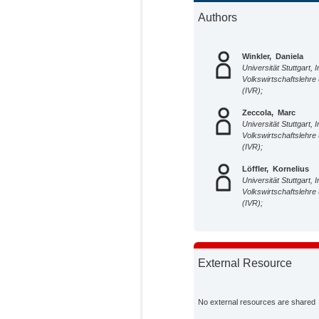
Authors
Winkler, Daniela
Universität Stuttgart, In
Volkswirtschaftslehre
(IVR);
Zeccola, Marc
Universität Stuttgart, In
Volkswirtschaftslehre
(IVR);
Löffler, Kornelius
Universität Stuttgart, In
Volkswirtschaftslehre
(IVR);
External Resource
No external resources are shared