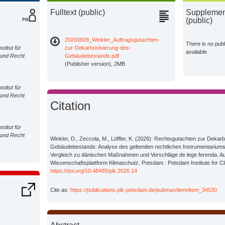
Fulltext (public)
Supplement
(public)
20260609_Winkler_Auftragsgutachten-
There is no pub
stitut für
zur-Dekarbonisierung-des-
available
 und Recht
Gebäudebestands.pdf
(Publisher version), 2MB
stitut für
 und Recht
Citation
stitut für
 und Recht
Winkler, D., Zeccola, M., Löffler, K. (2026): Rechtsgutachten zur Dekar
Gebäudebestands: Analyse des geltenden rechtlichen Instrumentarium
Vergleich zu dänischen Maßnahmen und Vorschläge de lege ferenda. A
Wissenschaftsplattform Klimaschutz, Potsdam : Potsdam Institute for C
https://doi.org/10.48485/pik.2026.14
Cite as:
https://publications.pik-potsdam.de/pubman/item/item_34530