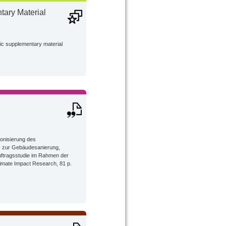
ary Material
lic supplementary material
bonisierung des
s zur Gebäudesanierung,
uftragsstudie im Rahmen der
limate Impact Research, 81 p.