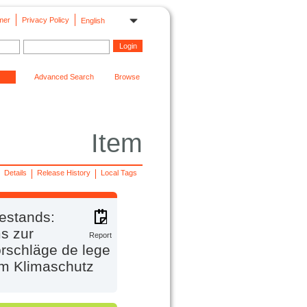
mer
Privacy Policy
English
Advanced Search
Browse
Item
Details
Release History
Local Tags
estands:
s zur
Report
rschläge de lege
rm Klimaschutz