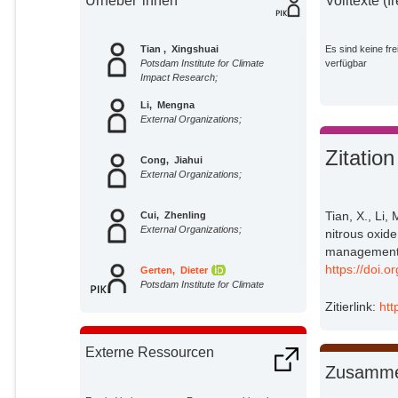
Urheber*innen
Volltexte (f
Tian , Xingshuai
Es sind keine fre
Potsdam Institute for Climate
verfügbar
Impact Research;
Li, Mengna
External Organizations;
Zitation
Cong, Jiahui
External Organizations;
Tian, X., Li,
Cui, Zhenling
External Organizations;
nitrous oxide
management: 
https://doi.
Gerten, Dieter
Potsdam Institute for Climate
Impact Research;
Zitierlink:
htt
Externe Ressourcen
Zusamme