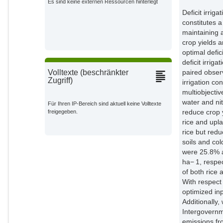
Es sind keine externen Ressourcen hinterlegt
Deficit irrig
constitutes a
maintaining a
crop yields 
optimal defic
deficit irriga
paired obser
Volltexte (beschränkter
Zugriff)
irrigation c
multiobjectiv
water and nitr
Für Ihren IP-Bereich sind aktuell keine Volltexte
reduce crop 
freigegeben.
rice and upl
rice but red
soils and col
were 25.8% a
ha− 1, respec
of both rice
With respect
optimized in
Additionally
Intergovern
emissions fr